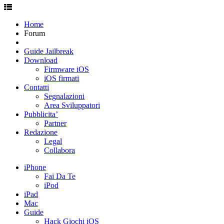
Home
Forum
Guide Jailbreak
Download
Firmware iOS
iOS firmati
Contatti
Segnalazioni
Area Sviluppatori
Pubblicita’
Partner
Redazione
Legal
Collabora
iPhone
Fai Da Te
iPod
iPad
Mac
Guide
Hack Giochi iOS