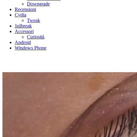
Downgrade
Recensioni
Cydia
Tweak
Jailbreak
Accessori
Curiosità
Android
Windows Phone