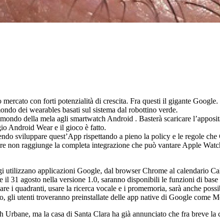
mercato con forti potenzialità di crescita. Fra questi il gigante Goog
ondo dei wearables basati sul sistema dal robottino verde.
 mondo della mela agli smartwatch Android . Basterà scaricare l’apposit
gio Android Wear e il gioco è fatto.
endo sviluppare quest’App rispettando a pieno la policy e le regole che 
are non raggiunge la completa integrazione che può vantare Apple Watch.
ggi utilizzano applicazioni Google, dal browser Chrome al calendario Cal
 il 31 agosto nella versione 1.0, saranno disponibili le funzioni di base
e i quadranti, usare la ricerca vocale e i promemoria, sarà anche possibil
o, gli utenti troveranno preinstallate delle app native di Google come 
h Urbane, ma la casa di Santa Clara ha già annunciato che fra breve la 