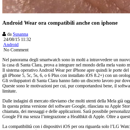
Android Wear ora compatibili anche con iphone
da
Susanna
24/08/15 11:32
Android
No Comment
Nel panorama degli smartwatch sono in molti a intravvedere un nuovo 
la casa di Santa Clara, prova a integrare nel mondo della mela vasto m
Il sistema operativo Android Wear per iPhone apre quindi le porte del
gli iPhone 5, 5c, 5s, 6, o 6 Plus con installato iOS 8.2+) con un orolo
Gli sviluppatori di Santa Clara hanno fatto un discreto lavoro pur dov
Queste sono le motivazioni per cui, pur comportandosi bene, il softw
limitate.
Dalle indagini di mercato rileviamo che molti utenti della Mela già o
In questa prima versione del software Google, rilasciata su Apple Store
chiamata, dei messaggi e delle applicazioni. Sarà possibile personalizzar
Google Fit ma senza l’integrazione a Healthkit di Apple. Oltre a quest
La compatibilità con i dispositivi iOS per ora riguarda solo l’LG Watc