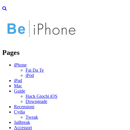
Pages
iPhone
Fai Da Te
iPod
iPad
Mac
Guide
Hack Giochi iOS
Downgrade
Recensioni
Cydia
Tweak
Jailbreak
Accessori