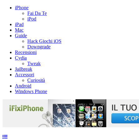
iPhone
Fai Da Te
iPod
iPad
Mac
Guide
Hack Giochi iOS
Downgrade
Recensioni
Cydia
Tweak
Jailbreak
Accessori
Curiosità
Android
Windows Phone