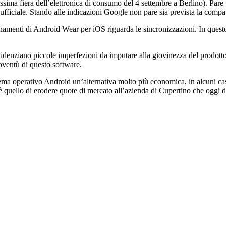
sima fiera dell’elettronica di consumo del 4 settembre a Berlino). Pare p
fficiale. Stando alle indicazioni Google non pare sia prevista la compati
namenti di Android Wear per iOS riguarda le sincronizzazioni. In quest
videnziano piccole imperfezioni da imputare alla giovinezza del prodotto
ioventù di questo software.
ema operativo Android un’alternativa molto più economica, in alcuni ca
e è quello di erodere quote di mercato all’azienda di Cupertino che ogg