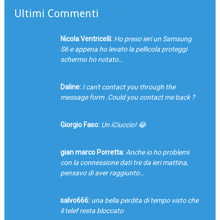
Ultimi Commenti
Nicola Ventricelli:
Ho preso ieri un Samsung
S6 e appena ho levato la pellicola proteggi
schermo ho notato…
Daline:
I can't contact you through the
message form .Could you contact me back ?
Giorgio Faso:
Un iCiuccio! 😂
gian marco Porretta:
Anche io ho problemi
con la connessione dati tre da ieri mattina,
pensavo di aver raggiunto…
salvo666:
una bella perdita di tempo visto che
il telef resta bloccato