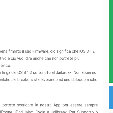
ena firmato il suo Firmware, ciò significa che iOS 8.1.2
itivo e ciò vuol dire anche che non potrete più
Device.
la larga da iOS 8.1.3 se tenete al Jailbreak. Non abbiamo
qualche Jailbreakers sta lavorando ad uno sblocco anche
e potete scaricare la nostra App per essere sempre
l’iPhone, iPad, Mac, Cydia e Jailbreak. Per Supporto o