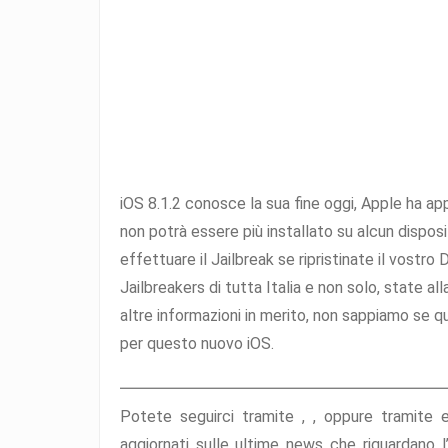
iOS 8.1.2 conosce la sua fine oggi, Apple ha app
non potrà essere più installato su alcun dispos
effettuare il Jailbreak se ripristinate il vostro 
Jailbreakers di tutta Italia e non solo, state al
altre informazioni in merito, non sappiamo se 
per questo nuovo iOS.
Potete seguirci tramite ,
,
oppure tramite
aggiornati sulle ultime news che riguardano 