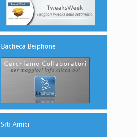
Bacheca Beiphone
Siti Amici