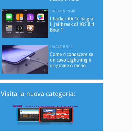
19/04/15 19:48
L’hacker i0n1c ha già
il Jailbreak di iOS 8.4
Beta 1
19/04/15 9:11
Come riconoscere se
un cavo Lightning è
originale o meno
Visita la nuova categoria: