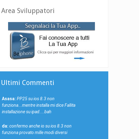
Area Sviluppatori
Ultimi Commenti
Asasa:
PP25 su ios 8.3 non
funziona...mentre installa mi dice Fallita
installazione su ipad....bah
da:
confermo anche io su ios 8.3 non
funziona provato mille modi diversi