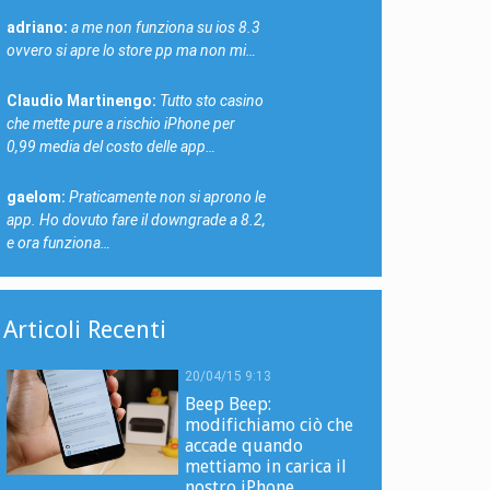
adriano:
a me non funziona su ios 8.3
ovvero si apre lo store pp ma non mi…
Claudio Martinengo:
Tutto sto casino
che mette pure a rischio iPhone per
0,99 media del costo delle app…
gaelom:
Praticamente non si aprono le
app. Ho dovuto fare il downgrade a 8.2,
e ora funziona…
Articoli Recenti
20/04/15 9:13
Beep Beep:
modifichiamo ciò che
accade quando
mettiamo in carica il
nostro iPhone