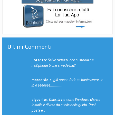
Ultimi Commenti
Lorenzo:
Salve ragazzi, che custodia c'è
nell'iphone 5 che si vede blu?
marco viola:
già posso farlo !!! basta avere un
jb e eeeeeee.............
slycarter:
Ciao, la versione Windows che mi
installa è divrsa da quella della guida. Puoi
posta e…