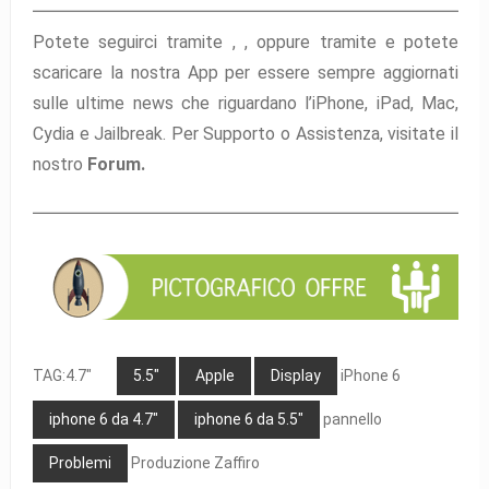
Potete seguirci tramite ,
,
oppure tramite
e potete
scaricare la nostra App per essere sempre aggiornati
sulle ultime news che riguardano l’iPhone, iPad, Mac,
Cydia e Jailbreak. Per Supporto o Assistenza, visitate il
nostro
Forum.
TAG:4.7"
5.5"
Apple
Display
iPhone 6
iphone 6 da 4.7"
iphone 6 da 5.5"
pannello
Problemi
Produzione Zaffiro