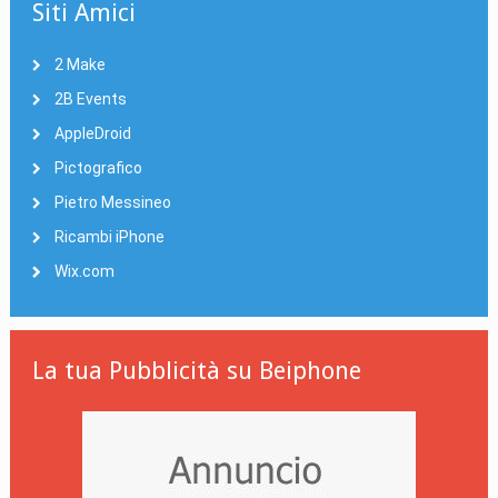
Siti Amici
2 Make
2B Events
AppleDroid
Pictografico
Pietro Messineo
Ricambi iPhone
Wix.com
La tua Pubblicità su Beiphone