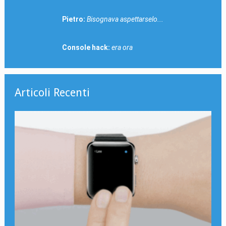
Pietro:
Bisognava aspettarselo...
Console hack:
era ora
Articoli Recenti