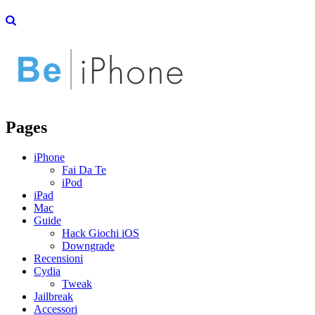
Pages
iPhone
Fai Da Te
iPod
iPad
Mac
Guide
Hack Giochi iOS
Downgrade
Recensioni
Cydia
Tweak
Jailbreak
Accessori