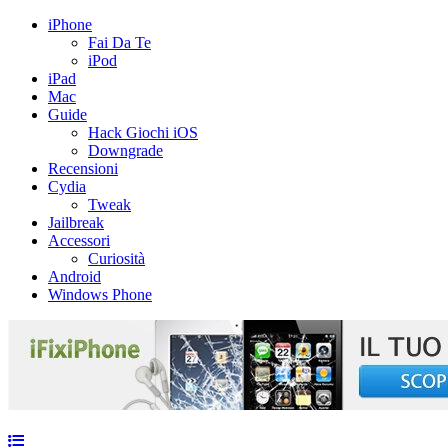
iPhone
Fai Da Te
iPod
iPad
Mac
Guide
Hack Giochi iOS
Downgrade
Recensioni
Cydia
Tweak
Jailbreak
Accessori
Curiosità
Android
Windows Phone