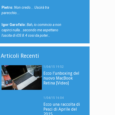
Pietro:
Non credo... Uscirà tra
parecchio...
Igor Garofalo:
Bah, io comincio a non
capirci nulla...secondo me aspettano
l'uscita di iOS 8.4 cosi da poter…
Articoli Recenti
1/04/15 19:52
Ecco l’unboxing del
nuovo MacBook
Retina [Video]
1/04/15 16:04
Ecco una raccolta di
Pesci di Aprile del
2015