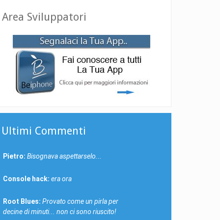
Area Sviluppatori
Ultimi Commenti
Pietro:
Bisognava aspettarselo...
Console hack:
era ora
Root Blues:
Provato come un pirla per
decine di minuti... non ci sono riuscito!