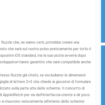
le Ruzzle che, ne siamo certi, potrebbe creare una
to che sarà sul vostro polso praticamente per tutto il
ispositivi iOS standard, ma la sua uscita avverrà dopo
i sviluppatori hanno garantito che sarà compatibile anche
stesso Ruzzle già citato, se escludiamo le dimensioni
riglia di lettere 3×3 che chiede ai giocatori di formulare
izzato sulla parte alta dello schermo. Il concetto di
i AppleWatch per via dell’interfaccia utente a dir poco
che si muovono velocemente all’interno dello schermo