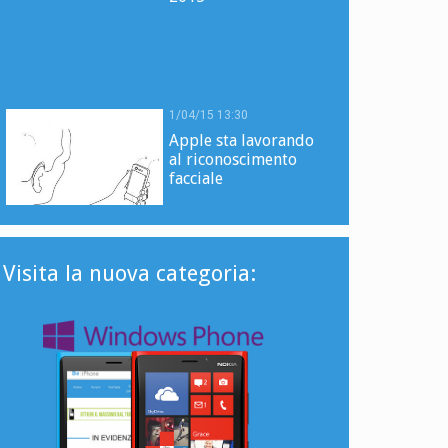
1/04/15 13:30
Apple sta lavorando
al riconoscimento
facciale
Visita la nuova categoria: