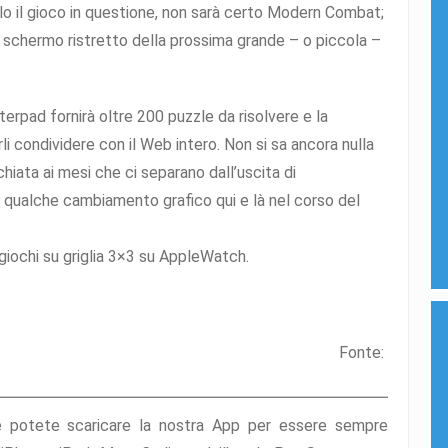
o il gioco in questione, non sarà certo Modern Combat;
lo schermo ristretto della prossima grande – o piccola –
tterpad fornirà oltre 200 puzzle da risolvere e la
rli condividere con il Web intero. Non si sa ancora nulla
chiata ai mesi che ci separano dall’uscita di
a qualche cambiamento grafico qui e là nel corso del
iochi su griglia 3×3 su AppleWatch.
Fonte:
e potete scaricare la nostra App per essere sempre