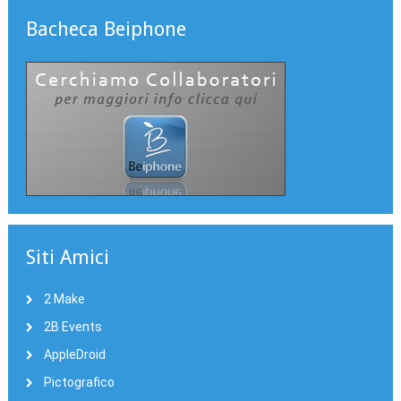
Bacheca Beiphone
Siti Amici
2 Make
2B Events
AppleDroid
Pictografico