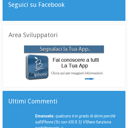
Seguici su Facebook
Area Sviluppatori
Ultimi Commenti
Emanuela:
qualcuno è in grado di dirmi perchè
sull'iPhone (5c con iOS 8.3) VShare funziona
perfettamente, e…