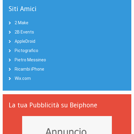
Siti Amici
2 Make
2B Events
AppleDroid
Pictografico
Pietro Messineo
Ricambi iPhone
Wix.com
La tua Pubblicità su Beiphone