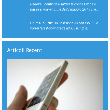
Padova...continua a saltare la connessione e
passa al roaming....è dall'8 maggio 2015 che…
Chimello Erik:
Ho un iPhone 5s con iOS 8.3 e
vorrei fare il downgrade ad iOS 8.1.2, è…
Articoli Recenti