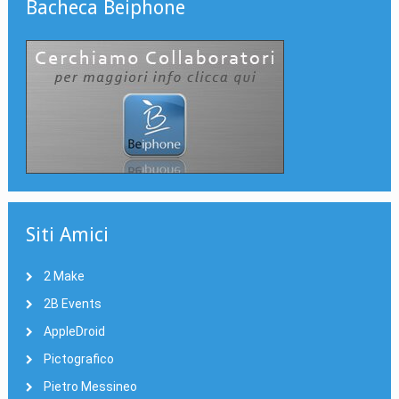
Bacheca Beiphone
Siti Amici
2 Make
2B Events
AppleDroid
Pictografico
Pietro Messineo