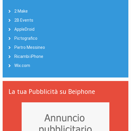
2 Make
2B Events
AppleDroid
Pictografico
Pietro Messineo
Ricambi iPhone
Wix.com
La tua Pubblicità su Beiphone