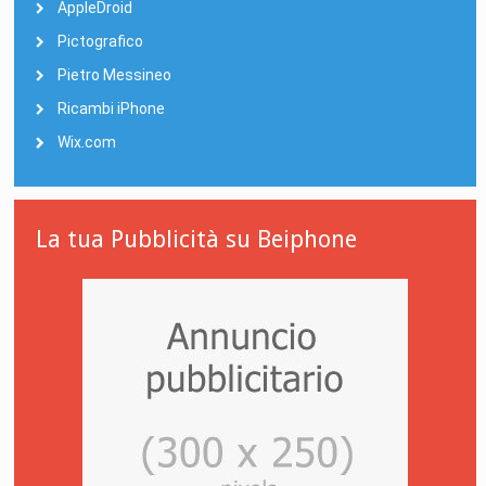
AppleDroid
Pictografico
Pietro Messineo
Ricambi iPhone
Wix.com
La tua Pubblicità su Beiphone