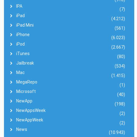
IPA
(7)
iPad
(4.212)
iPad Mini
(561)
iPhone
(6.023)
iPod
(2.667)
iTunes
(80)
Jailbreak
(534)
Mac
(1.415)
MegaRepo
(1)
Microsoft
(40)
NewApp
(198)
NewAppsWeek
(2)
NewAppWeek
(2)
News
(10.943)