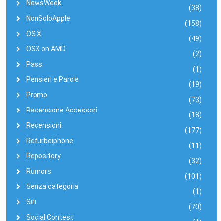
NewsWeek
(38)
NonSoloApple
(158)
OS X
(49)
OSX on AMD
(2)
Pass
(1)
Pensieri e Parole
(19)
Promo
(73)
Recensione Accessori
(18)
Recensioni
(177)
Refurbeiphone
(11)
Repository
(32)
Rumors
(101)
Senza categoria
(1)
Siri
(70)
Social Contest