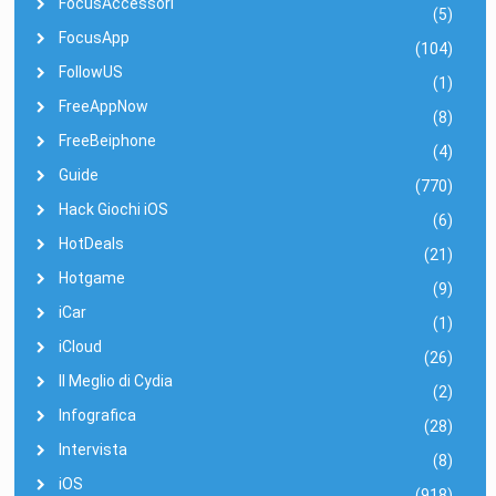
FocusAccessori
(5)
FocusApp
(104)
FollowUS
(1)
FreeAppNow
(8)
FreeBeiphone
(4)
Guide
(770)
Hack Giochi iOS
(6)
HotDeals
(21)
Hotgame
(9)
iCar
(1)
iCloud
(26)
Il Meglio di Cydia
(2)
Infografica
(28)
Intervista
(8)
iOS
(918)