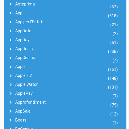
Anteprima
(62)
App
(618)
App per l'Estate
(21)
AppDate
(2)
AppDay
(51)
AppDeals
(236)
AppGenius
(4)
Apple
(151)
Apple TV
(148)
Apple Watch
(101)
ApplePay
(7)
Approfondimenti
(75)
AppSale
(12)
Beats
(1)
BeGenius