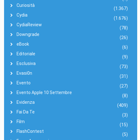
Curiosità
(1.367)
Cydia
(1.676)
CydiaReview
(78)
Downgrade
(26)
eBook
(6)
Editoriale
(9)
Esclusiva
(73)
Evasi0n
(31)
Evento
(27)
Evento Apple 10 Settembre
(8)
Evidenza
(409)
Fai Da Te
(3)
Film
(15)
FlashContest
(5)