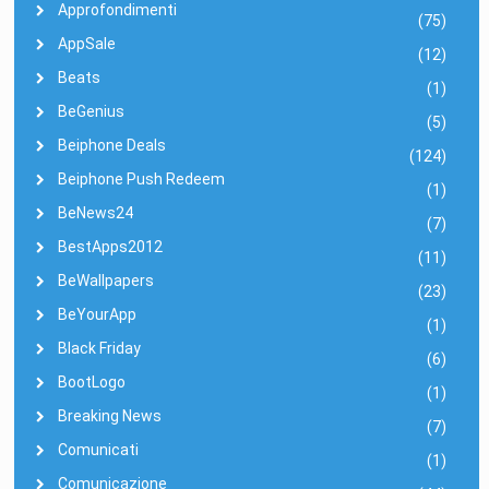
Approfondimenti
(75)
AppSale
(12)
Beats
(1)
BeGenius
(5)
Beiphone Deals
(124)
Beiphone Push Redeem
(1)
BeNews24
(7)
BestApps2012
(11)
BeWallpapers
(23)
BeYourApp
(1)
Black Friday
(6)
BootLogo
(1)
Breaking News
(7)
Comunicati
(1)
Comunicazione