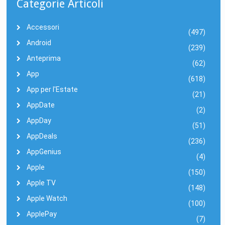
Categorie Articoli
Accessori
(497)
Android
(239)
Anteprima
(62)
App
(618)
App per l'Estate
(21)
AppDate
(2)
AppDay
(51)
AppDeals
(236)
AppGenius
(4)
Apple
(150)
Apple TV
(148)
Apple Watch
(100)
ApplePay
(7)