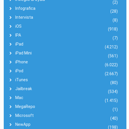
(2)
Infografica
(28)
Intervista
(8)
iOS
(918)
IPA
(7)
iPad
(4.212)
iPad Mini
(561)
iPhone
(6.022)
iPod
(2.667)
iTunes
(80)
Jailbreak
(534)
Mac
(1.415)
MegaRepo
(1)
Microsoft
(40)
NewApp
(198)