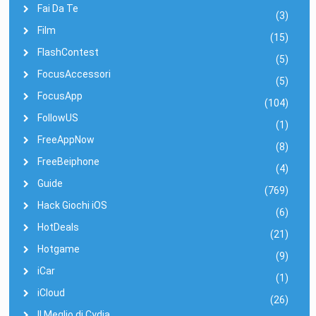
Fai Da Te
(3)
Film
(15)
FlashContest
(5)
FocusAccessori
(5)
FocusApp
(104)
FollowUS
(1)
FreeAppNow
(8)
FreeBeiphone
(4)
Guide
(769)
Hack Giochi iOS
(6)
HotDeals
(21)
Hotgame
(9)
iCar
(1)
iCloud
(26)
Il Meglio di Cydia