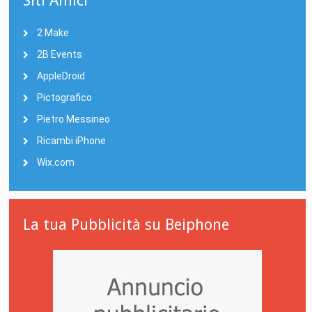
Siti Amici
2 Make
2B Events
AppleDroid
Pictografico
Pietro Messineo
Ricambi iPhone
Wix.com
La tua Pubblicità su Beiphone