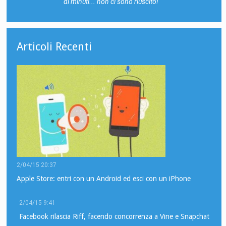
di minuti... non ci sono riuscito!
Articoli Recenti
2/04/15 20:37
Apple Store: entri con un Android ed esci con un iPhone
2/04/15 9:41
Facebook rilascia Riff, facendo concorrenza a Vine e Snapchat