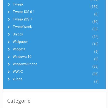
Tweak
(139)
Tweak iOS 6.1
(6)
Tweak iOS 7
(50)
TweakWeek
(53)
Unlock
(24)
Wallpaper
(18)
Widgets
(9)
Windows 10
(9)
Windows Phone
(55)
WWDC
(36)
xCode
(7)
Categorie