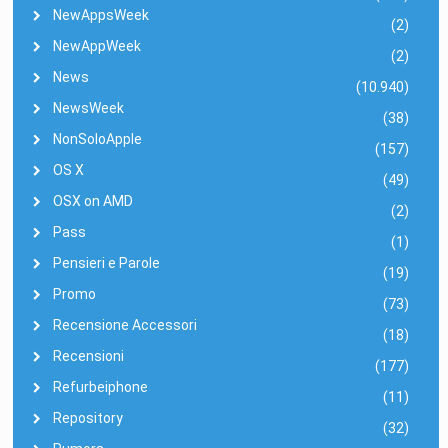
NewAppsWeek
(2)
NewAppWeek
(2)
News
(10.940)
NewsWeek
(38)
NonSoloApple
(157)
OS X
(49)
OSX on AMD
(2)
Pass
(1)
Pensieri e Parole
(19)
Promo
(73)
Recensione Accessori
(18)
Recensioni
(177)
Refurbeiphone
(11)
Repository
(32)