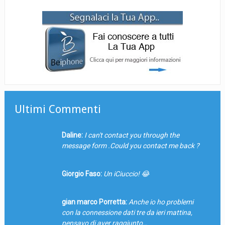
Ultimi Commenti
Daline:
I can't contact you through the
message form .Could you contact me back ?
Giorgio Faso:
Un iCiuccio! 😂
gian marco Porretta:
Anche io ho problemi
con la connessione dati tre da ieri mattina,
pensavo di aver raggiunto…