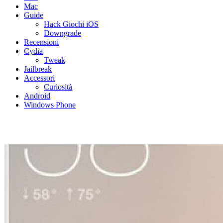
Mac
Guide
Hack Giochi iOS
Downgrade
Recensioni
Cydia
Tweak
Jailbreak
Accessori
Curiosità
Android
Windows Phone