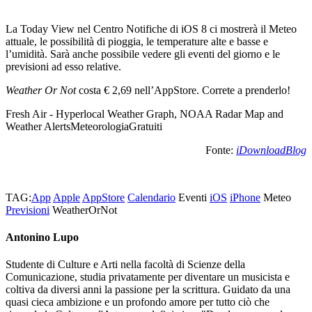
La Today View nel Centro Notifiche di iOS 8 ci mostrerà il Meteo
attuale, le possibilità di pioggia, le temperature alte e basse e
l’umidità. Sarà anche possibile vedere gli eventi del giorno e le
previsioni ad esso relative.
Weather Or Not
costa € 2,69 nell’AppStore. Correte a prenderlo!
Fresh Air - Hyperlocal Weather Graph, NOAA Radar Map and
Weather Alerts
Meteorologia
Gratuiti
Fonte:
iDownloadBlog
TAG:
App
Apple
AppStore
Calendario
Eventi
iOS
iPhone
Meteo
Previsioni
WeatherOrNot
Antonino Lupo
Studente di Culture e Arti nella facoltà di Scienze della
Comunicazione, studia privatamente per diventare un musicista e
coltiva da diversi anni la passione per la scrittura. Guidato da una
quasi cieca ambizione e un profondo amore per tutto ciò che