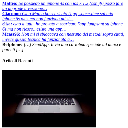
Matteo:
Se possiedo un iphone 4s con ios 7.1.2 (con jb) posso fare
un upgrade a versione…
Giacomo:
Ciao Marco ho scaricato l'app, space-time sul mio
iphone 6s plus ma non funziona mi si…
elisa:
ciao a tutti...ho provato a scaricare l'app jumpsant su iphone
6s ma non riesco...esiste una app…
Mcass96:
Non mi si sbloccava con nessuno dei metodi sopra citati,
invece questa tecnica ha funzionato a…
BeIphone:
[…] SendApp. Invia una cartolina speciale ad amici e
parenti […]
Articoli Recenti