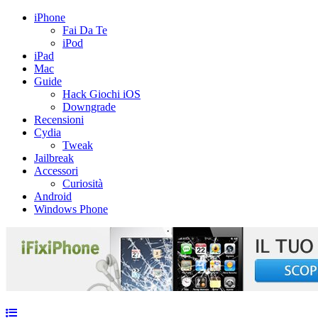
iPhone
Fai Da Te
iPod
iPad
Mac
Guide
Hack Giochi iOS
Downgrade
Recensioni
Cydia
Tweak
Jailbreak
Accessori
Curiosità
Android
Windows Phone