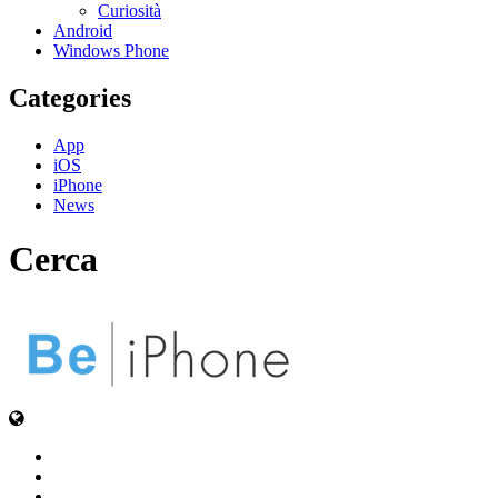
Curiosità
Android
Windows Phone
Categories
App
iOS
iPhone
News
Cerca