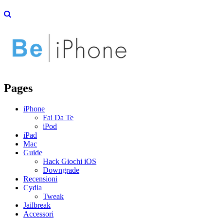
Pages
iPhone
Fai Da Te
iPod
iPad
Mac
Guide
Hack Giochi iOS
Downgrade
Recensioni
Cydia
Tweak
Jailbreak
Accessori