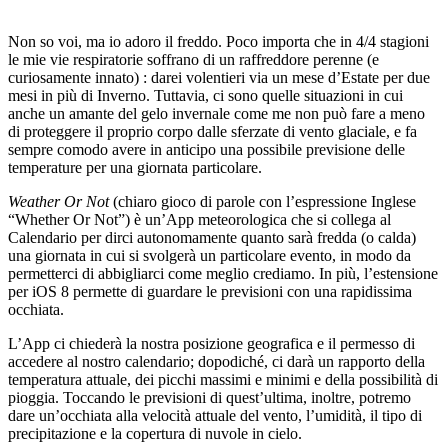
Non so voi, ma io adoro il freddo. Poco importa che in 4/4 stagioni
le mie vie respiratorie soffrano di un raffreddore perenne (e
curiosamente innato) : darei volentieri via un mese d’Estate per due
mesi in più di Inverno. Tuttavia, ci sono quelle situazioni in cui
anche un amante del gelo invernale come me non può fare a meno
di proteggere il proprio corpo dalle sferzate di vento glaciale, e fa
sempre comodo avere in anticipo una possibile previsione delle
temperature per una giornata particolare.
Weather Or Not
(chiaro gioco di parole con l’espressione Inglese
“Whether Or Not”) è un’App meteorologica che si collega al
Calendario per dirci autonomamente quanto sarà fredda (o calda)
una giornata in cui si svolgerà un particolare evento, in modo da
permetterci di abbigliarci come meglio crediamo. In più, l’estensione
per iOS 8 permette di guardare le previsioni con una rapidissima
occhiata.
L’App ci chiederà la nostra posizione geografica e il permesso di
accedere al nostro calendario; dopodiché, ci darà un rapporto della
temperatura attuale, dei picchi massimi e minimi e della possibilità di
pioggia. Toccando le previsioni di quest’ultima, inoltre, potremo
dare un’occhiata alla velocità attuale del vento, l’umidità, il tipo di
precipitazione e la copertura di nuvole in cielo.