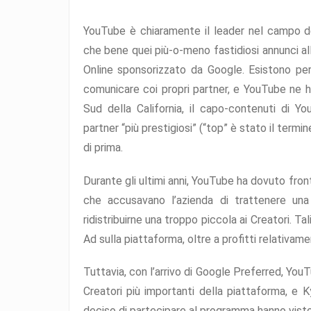
YouTube è chiaramente il leader nel campo de
che bene quei più-o-meno fastidiosi annunci all’
Online sponsorizzato da Google. Esistono pe
comunicare coi propri partner, e YouTube ne h
Sud della California, il capo-contenuti di 
partner “più prestigiosi” (“top” è stato il term
di prima.
Durante gli ultimi anni, YouTube ha dovuto fron
che accusavano l’azienda di trattenere una 
ridistribuirne una troppo piccola ai Creatori. Ta
Ad sulla piattaforma, oltre a profitti relativa
Tuttavia, con l’arrivo di Google Preferred, YouTu
Creatori più importanti della piattaforma, e 
deciso di partecipare al programma hanno visto 