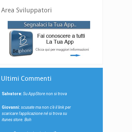
Area Sviluppatori
Ultimi Commenti
Salvatore:
Su AppStore non si trova
Giovanni:
scusate ma non c'è il link per
scaricare l'applicazione né si trova su
itunes store. Boh