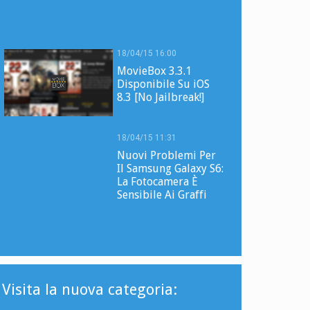
18/04/15 16:00
MovieBox 3.3.1
Disponibile Su iOS
8.3 [No Jailbreak!]
18/04/15 11:31
Nuovi Problemi Per
Il Samsung Galaxy S6:
La Fotocamera È
Sensibile Ai Graffi
Visita la nuova categoria: