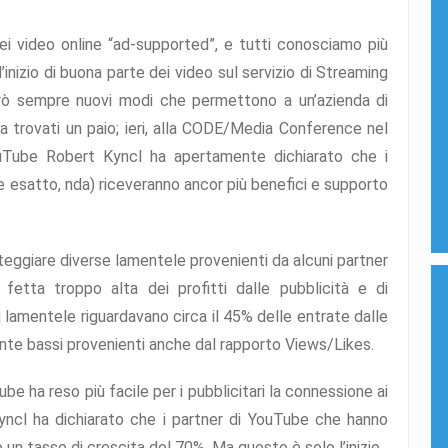
i video online “ad-supported”, e tutti conosciamo più
inizio di buona parte dei video sul servizio di Streaming
rò sempre nuovi modi che permettono a un’azienda di
a trovati un paio; ieri, alla CODE/Media Conference nel
YouTube Robert Kyncl ha apertamente dichiarato che i
ine esatto, nda) riceveranno ancor più benefici e supporto
teggiare diverse lamentele provenienti da alcuni partner
fetta troppo alta dei profitti dalle pubblicità e di
li lamentele riguardavano circa il 45% delle entrate dalle
mente bassi provenienti anche dal rapporto Views/Likes.
be ha reso più facile per i pubblicitari la connessione ai
Kyncl ha dichiarato che i partner di YouTube che hanno
un tasso di crescita del 70%. Ma questo è solo l’inizio.