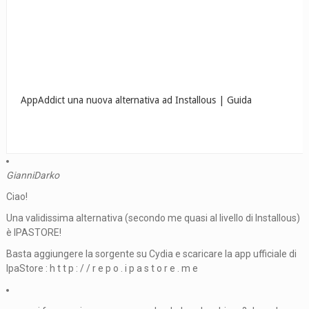
AppAddict una nuova alternativa ad Installous | Guida
GianniDarko
Ciao!
Una validissima alternativa (secondo me quasi al livello di Installous)
è IPASTORE!
Basta aggiungere la sorgente su Cydia e scaricare la app ufficiale di
IpaStore : h t t p : / / r e p o . i p a s t o r e . m e