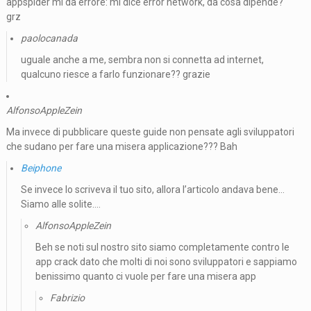
appspider mi da errore: mi dice error network, da cosa dipende?
grz
paolocanada
uguale anche a me, sembra non si connetta ad internet,
qualcuno riesce a farlo funzionare?? grazie
AlfonsoAppleZein
Ma invece di pubblicare queste guide non pensate agli sviluppatori
che sudano per fare una misera applicazione??? Bah
Beiphone
Se invece lo scriveva il tuo sito, allora l’articolo andava bene…
Siamo alle solite….
AlfonsoAppleZein
Beh se noti sul nostro sito siamo completamente contro le
app crack dato che molti di noi sono sviluppatori e sappiamo
benissimo quanto ci vuole per fare una misera app
Fabrizio