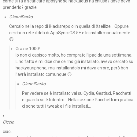
come si fa a scaricare appsync se hackulous ha chiuso? dove devo
prenderlo? grazie.
GianniDarko
Cercalo nella repo di iHacksrepo o in quella di Xsellize… Oppure
cerchi in rete il deb di AppSync iOS 5+ e lo installi manualmente
😉
Grazie 1000!
Io non ci capisco molto, ho comprato l’ipad da una settimana.
L’ho fatto e mi dice che ce l’ho già installato, avevo cercato su
hackyouriphone, ma installandolo mi dava errore, però boh
l’avrà installato comunque 😐
GianniDarko
Per vedere se è installato vai su Cydia, Gestisci, Pacchetti
e guarda se è li dentro… Nella sezione Pacchetti im pratica
ci sono tutti i tweak e i file installati…
Ciccio
ciao,