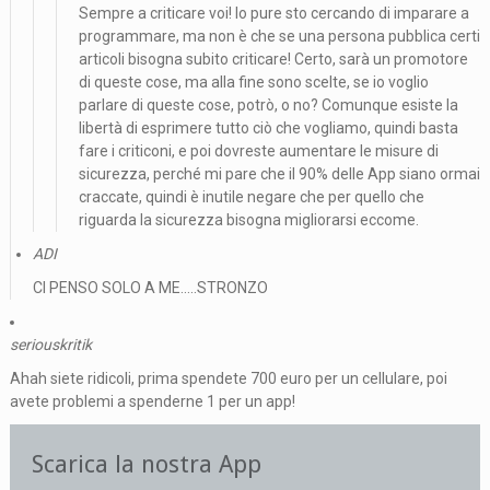
Sempre a criticare voi! Io pure sto cercando di imparare a
programmare, ma non è che se una persona pubblica certi
articoli bisogna subito criticare! Certo, sarà un promotore
di queste cose, ma alla fine sono scelte, se io voglio
parlare di queste cose, potrò, o no? Comunque esiste la
libertà di esprimere tutto ciò che vogliamo, quindi basta
fare i criticoni, e poi dovreste aumentare le misure di
sicurezza, perché mi pare che il 90% delle App siano ormai
craccate, quindi è inutile negare che per quello che
riguarda la sicurezza bisogna migliorarsi eccome.
ADI
CI PENSO SOLO A ME…..STRONZO
seriouskritik
Ahah siete ridicoli, prima spendete 700 euro per un cellulare, poi
avete problemi a spenderne 1 per un app!
Scarica la nostra App