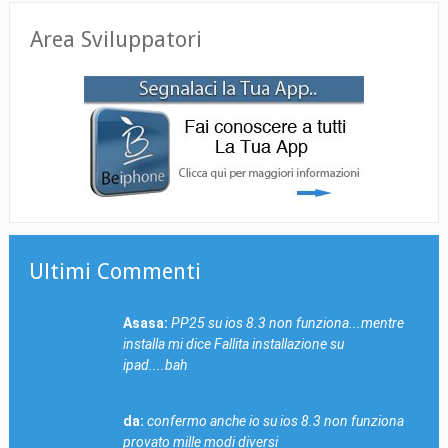
Area Sviluppatori
Ultimi Commenti
Asasa:
PP25 su ios 8.3 non funziona...mentre
installa mi dice Fallita installazione su
ipad....bah
da:
confermo anche io su ios 8.3 non funziona
provato mille modi diversi