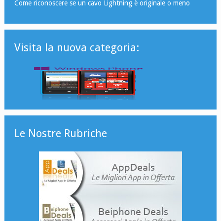
Come riconoscere se un cavo Lightning è originale o meno
Visita la nuova categoria:
Le Nostre Rubriche