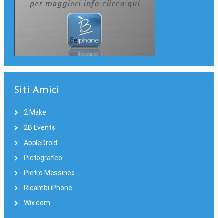
Siti Amici
2 Make
2B Events
AppleDroid
Pictografico
Pietro Messineo
Ricambi iPhone
Wix.com