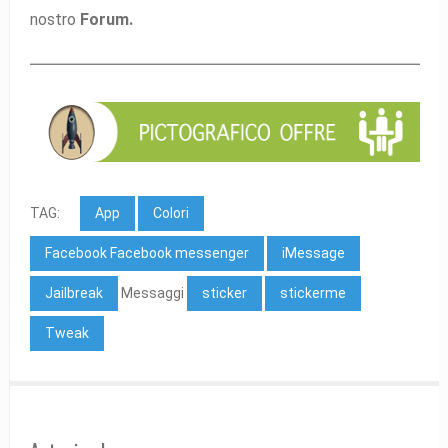
nostro
Forum.
TAG:
App
Colori
Facebook Facebook messenger
iMessage
Jailbreak
Messaggi
sticker
stickerme
Tweak