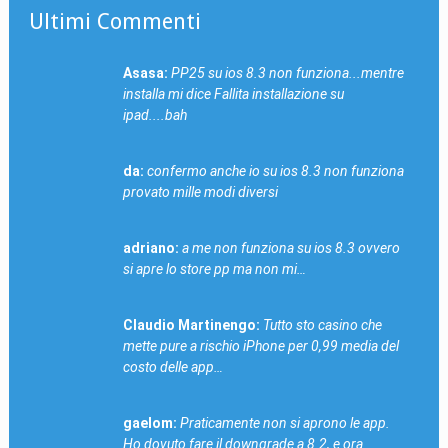
Ultimi Commenti
Asasa:
PP25 su ios 8.3 non funziona...mentre
installa mi dice Fallita installazione su
ipad....bah
da:
confermo anche io su ios 8.3 non funziona
provato mille modi diversi
adriano:
a me non funziona su ios 8.3 ovvero
si apre lo store pp ma non mi…
Claudio Martinengo:
Tutto sto casino che
mette pure a rischio iPhone per 0,99 media del
costo delle app…
gaelom:
Praticamente non si aprono le app.
Ho dovuto fare il downgrade a 8.2, e ora