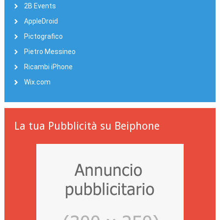
2B Events
AppleDroid
Pictografico
Pietro Messineo
Ricambi iPhone
Wix.com
La tua Pubblicità su Beiphone