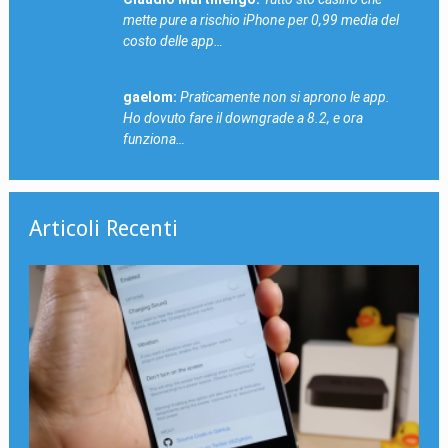
mette pure a rischio iPhone per 0,99 media del
costo delle app…
gaelom:
Praticamente non si aprono le app.
Ho dovuto fare il downgrade a 8.2, e ora
funziona…
Articoli Recenti