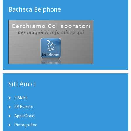
Bacheca Beiphone
Siti Amici
2 Make
2B Events
AppleDroid
Pictografico