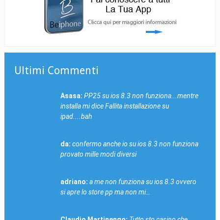
Ultimi Commenti
Asasa:
PP25 su ios 8.3 non funziona...mentre
installa mi dice Fallita installazione su
ipad....bah
da:
confermo anche io su ios 8.3 non funziona
provato mille modi diversi
adriano:
a me non funziona su ios 8.3 ovvero
si apre lo store pp ma non mi…
Claudio Martinengo:
Tutto sto casino che