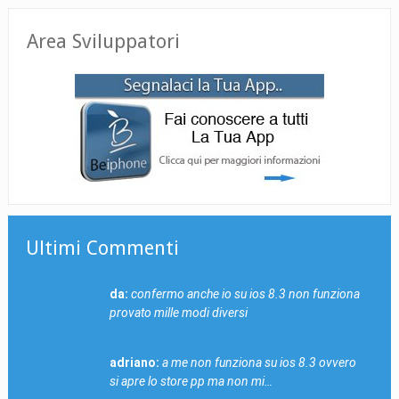
Area Sviluppatori
Ultimi Commenti
da:
confermo anche io su ios 8.3 non funziona
provato mille modi diversi
adriano:
a me non funziona su ios 8.3 ovvero
si apre lo store pp ma non mi…