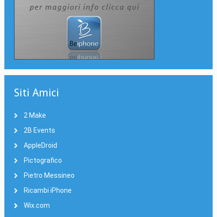
Siti Amici
2 Make
2B Events
AppleDroid
Pictografico
Pietro Messineo
Ricambi iPhone
Wix.com