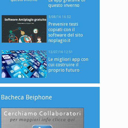
questo inverno
3/08/16 16:52
Prevenire testi
copiati con il
software del sito
noplagio.it
13/07/16 12:51
Le migliori app con
cui costruire il
proprio futuro
Bacheca Beiphone