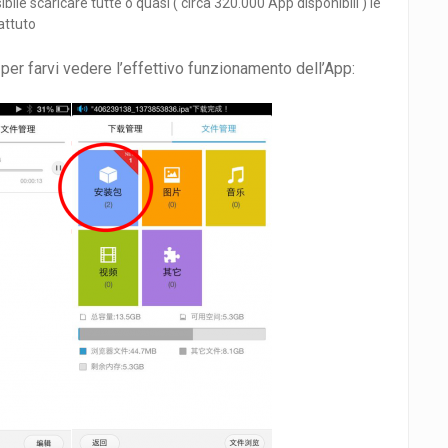
bile scaricare tutte o quasi ( circa 320.000 App disponibili ) le
attuto
er farvi vedere l’effettivo funzionamento dell’App: