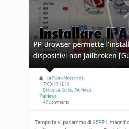
PP Browser permette l’instal
dispositivi non Jailbroken [G
da
Pietro Messineo 
7/08/13 12:16
Esclusiva
,
Guide
,
IPA
,
News
,
TopNews
47 Comments
Tempo fa vi parlammo di
25PP
il magnifi