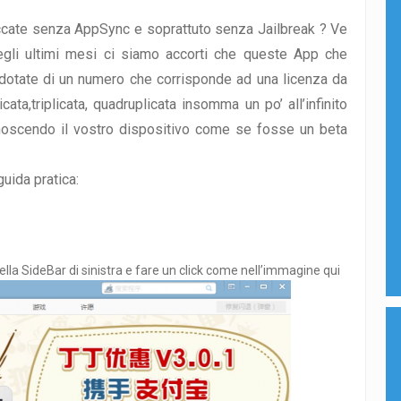
accate senza AppSync e soprattuto senza Jailbreak ? Ve
egli ultimi mesi ci siamo accorti che queste App che
o dotate di un numero che corrisponde ad una licenza da
ata,triplicata, quadruplicata insomma un po’ all’infinito
onoscendo il vostro dispositivo come se fosse un beta
uida pratica:
la SideBar di sinistra e fare un click come nell’immagine qui