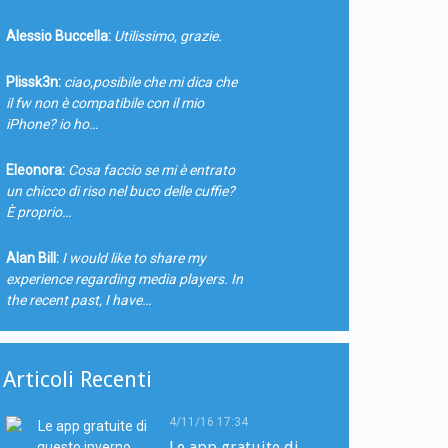
Alessio Buccella:
Utilissimo, grazie.
Plissk3n:
ciao,posibile che mi dica che
il fw non è compatibile con il mio
iPhone? io ho…
Eleonora:
Cosa faccio se mi è entrato
un chicco di riso nel buco delle cuffie?
È proprio…
Alan Bill:
I would like to share my
experience regarding media players. In
the recent past, I have…
Articoli Recenti
4/11/16 17:34
Le app gratuite di