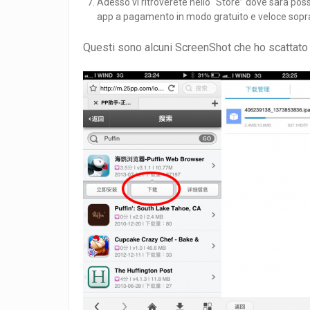
Adesso vi ritroverete nello “Store” dove sarà possi
app a pagamento in modo gratuito e veloce sopr
Questi sono alcuni ScreenShot che ho scattato p