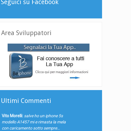
Seguici su Facebook
Area Sviluppatori
Ultimi Commenti
Vito Morelli:
salve ho un iphone 5s
modello A1457 mi e rimasta la mela
con caricamento sotto sempre…