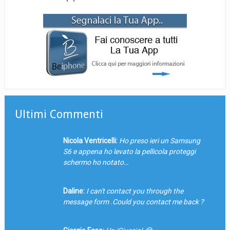
Ultimi Commenti
Nicola Ventricelli:
Ho preso ieri un Samsung
S6 e appena ho levato la pellicola proteggi
schermo ho notato…
Daline:
I can't contact you through the
message form .Could you contact me back ?