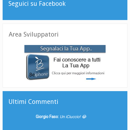
Seguici su Facebook
Area Sviluppatori
Ultimi Commenti
Giorgio Faso:
Un iCiuccio! 😂