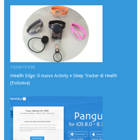
13/04/15 9:00
iHealth Edge: Il nuovo Activity e Sleep Tracker di Health
[Esclusiva]