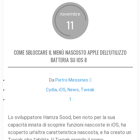
novembre
11
COME SBLOCCARE IL MENÙ NASCOSTO APPLE DELL’UTILIZZO
BATTERIA SU IOS 8
Da
Pietro Messineo 
Cydia
,
iOS
,
News
,
Tweak
1
Lo sviluppatore Hamza Sood, ben noto per la sua
capacità innata di scoprire funzioni nascoste in iOS, ha
scoperto un’altra caratteristica nascosta, e ha creato un
Tweak che l’abilita. Il Tweak prende il nome