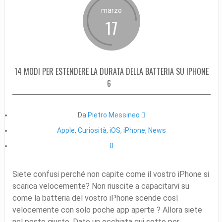
marzo
17
14 MODI PER ESTENDERE LA DURATA DELLA BATTERIA SU IPHONE
6
Da
Pietro Messineo 
Apple
,
Curiosità
,
iOS
,
iPhone
,
News
0
Siete confusi perché non capite come il vostro iPhone si
scarica velocemente? Non riuscite a capacitarvi su
come la batteria del vostro iPhone scende così
velocemente con solo poche app aperte ? Allora siete
nel posto giusto. Date un occhiata qui sotto per