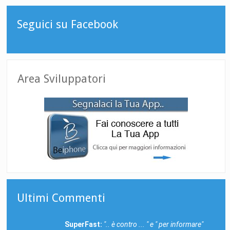
Seguici su Facebook
Area Sviluppatori
Ultimi Commenti
SuperFast:
".. è contro ... " e " per informare"