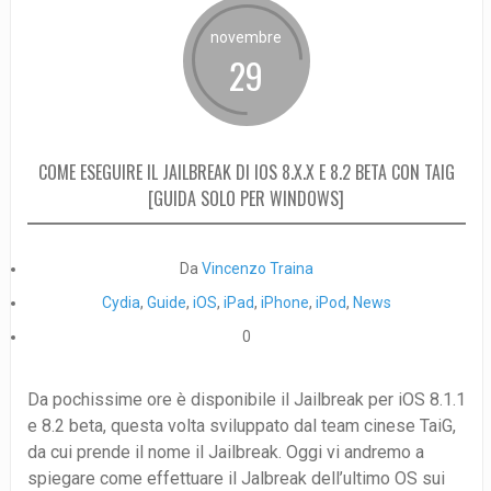
novembre
29
COME ESEGUIRE IL JAILBREAK DI IOS 8.X.X E 8.2 BETA CON TAIG
[GUIDA SOLO PER WINDOWS]
Da
Vincenzo Traina
Cydia
,
Guide
,
iOS
,
iPad
,
iPhone
,
iPod
,
News
0
Da pochissime ore è disponibile il Jailbreak per iOS 8.1.1
e 8.2 beta, questa volta sviluppato dal team cinese TaiG,
da cui prende il nome il Jailbreak. Oggi vi andremo a
spiegare come effettuare il Jalbreak dell’ultimo OS sui