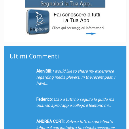
Ultimi Commenti
Alan Bill:
I would like to share my experience
regarding media players. In the recent past, I
have…
Federico:
Ciao a tutti ho seguito la guida ma
quando apro l'app e collego il telefono mi…
ANDREA CORTI:
Salve a tutti ho ripristinato
iphone 4 con installato facebook,messanger