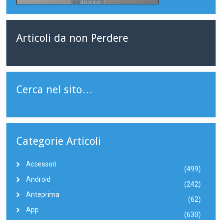
Articoli da non Perdere
Cerca nel sito…
Categorie Articoli
Accessori
(499)
Android
(242)
Anteprima
(62)
App
(630)