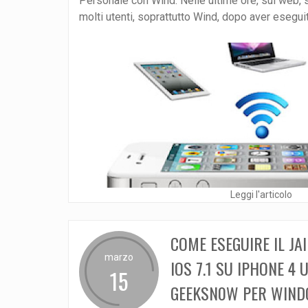
Personale con Wind. Nelle ultime ore, sul web, 
molti utenti, soprattutto Wind, dopo aver eseguito
Leggi l'articolo
COME ESEGUIRE IL JA
marzo
IOS 7.1 SU IPHONE 4 
15
GEEKSN0W PER WIND