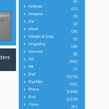
(6)
HotDeals
(21)
Hotgame
(9)
iCar
(2)
iCloud
(26)
Il Meglio di Cydia
(2)
Infografica
(28)
Intervista
(8)
rdere
iOS
(942)
IPA
(7)
iPad
(4.218)
iPad Mini
(562)
iPhone
(6.038)
iPod
(2.670)
iTunes
(81)