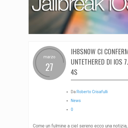
IH8SN0W CI CONFERM
marzo
UNTETHERED DI IOS 7
27
4S
Da
Roberto Crisafulli
News
0
Come un fulmine a ciel sereno ecco una notizia, 