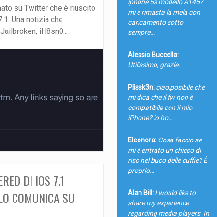
iphone 5s modello A1457
mato su Twitter che è riuscito
mi e rimasta la mela con
.1. Una notizia che
caricamento sotto
 Jailbroken, iH8sn0...
sempre…
Alessio Buccella:
Utilissimo, grazie.
Plissk3n:
ciao,posibile che
mi dica che il fw non è
compatibile con il mio
iPhone? io ho…
Eleonora:
Cosa faccio se
mi è entrato un chicco di
riso nel buco delle cuffie? È
proprio…
RED DI IOS 7.1
Alan Bill:
I would like to
 LO COMUNICA SU
share my experience
regarding media players. In