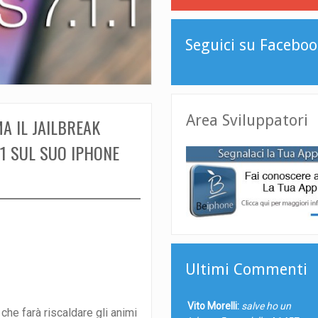
Seguici su Faceboo
Area Sviluppatori
A IL JAILBREAK
.1 SUL SUO IPHONE
Ultimi Commenti
Vito Morelli:
salve ho un
che farà riscaldare gli animi