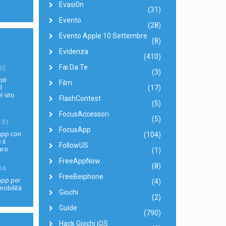
Evasi0n
(31)
Evento
(28)
Evento Apple 10 Settembre
(8)
Evidenza
(410)
Fai Da Te
52
(3)
sti
Film
(17)
l
l sito
FlashContest
(5)
FocusAccessori
(5)
:51
FocusApp
 app con
(104)
 il
FollowUS
uro
(1)
FreeAppNow
(8)
04
FreeBeiphone
 app per
(4)
mobilità
Giochi
(2)
Guide
(790)
Hack Giochi iOS