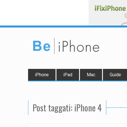
iPhone
iPad
Mac
Guide
Post taggati: iPhone 4