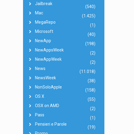
Jailbreak
(540)
Mac
(1.425)
MegaRepo
(1)
Microsoft
(40)
NewApp
(198)
NewAppsWeek
(2)
NewAppWeek
(2)
News
(11.018)
NewsWeek
(38)
NonSoloApple
(158)
OS X
(55)
OSX on AMD
(2)
Pass
(1)
Pensieri e Parole
(19)
Promo