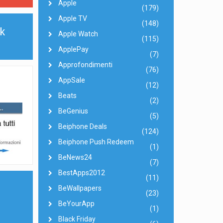
Apple
(179)
Apple TV
(148)
k
Apple Watch
(115)
ApplePay
(7)
Approfondimenti
(76)
AppSale
(12)
Beats
(2)
BeGenius
(5)
Beiphone Deals
(124)
Beiphone Push Redeem
(1)
BeNews24
(7)
BestApps2012
(11)
BeWallpapers
(23)
BeYourApp
(1)
Black Friday