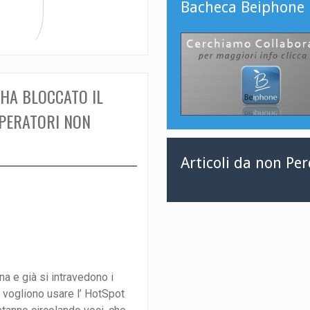
Bacheca Beiphone
 HA BLOCCATO IL
OPERATORI NON
Articoli da non Pe
na e già si intravedono i
e vogliono usare l’ HotSpot