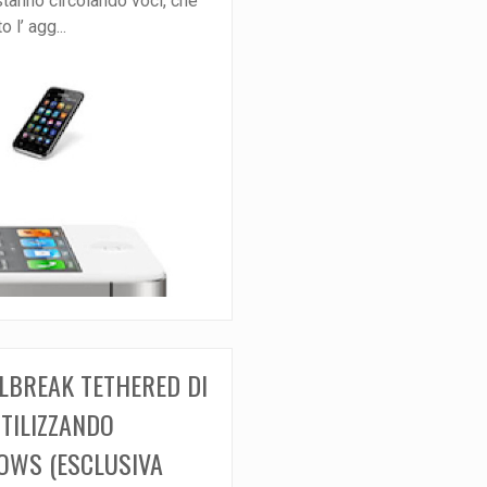
stanno circolando voci, che
 l’ agg...
ILBREAK TETHERED DI
UTILIZZANDO
OWS (ESCLUSIVA