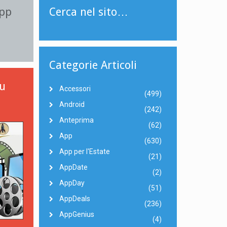
App
Cerca nel sito…
Categorie Articoli
su
Accessori
(499)
Android
(242)
Anteprima
(62)
App
(630)
App per l'Estate
(21)
AppDate
(2)
AppDay
(51)
AppDeals
(236)
AppGenius
(4)