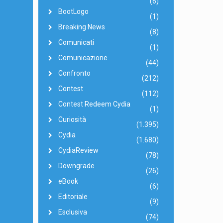
(6)
BootLogo
(1)
Breaking News
(8)
Comunicati
(1)
Comunicazione
(44)
Confronto
(212)
Contest
(112)
Contest Redeem Cydia
(1)
Curiosità
(1.395)
Cydia
(1.680)
CydiaReview
(78)
Downgrade
(26)
eBook
(6)
Editoriale
(9)
Esclusiva
(74)