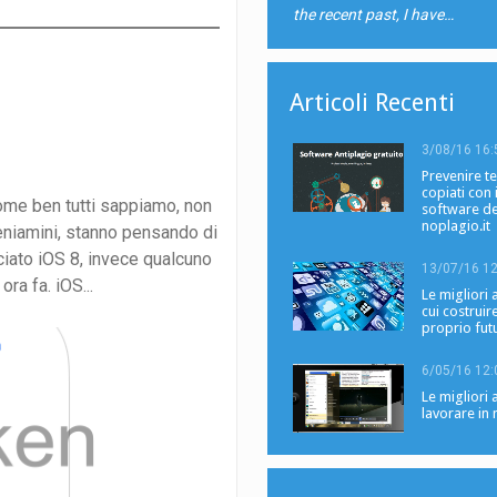
the recent past, I have…
Articoli Recenti
3/08/16 16:
Prevenire te
copiati con i
come ben tutti sappiamo, non
software de
noplagio.it
beniamini, stanno pensando di
ciato iOS 8, invece qualcuno
13/07/16 12
ra fa. iOS...
Le migliori
cui costruire
proprio fut
6/05/16 12:
Le migliori
lavorare in 