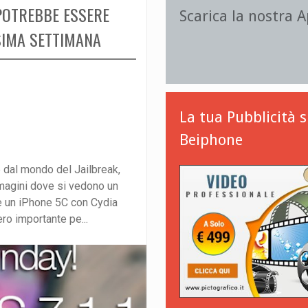
: POTREBBE ESSERE
Scarica la nostra 
SIMA SETTIMANA
La tua Pubblicità 
Beiphone
e dal mondo del Jailbreak,
mmagini dove si vedono un
 e un iPhone 5C con Cydia
ro importante pe...