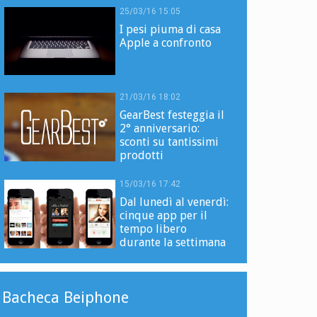
25/03/16 15:05
I pesi piuma di casa
Apple a confronto
21/03/16 18:02
GearBest festeggia il
2° anniversario:
sconti su tantissimi
prodotti
15/03/16 17:42
Dal lunedì al venerdì:
cinque app per il
tempo libero
durante la settimana
Bacheca Beiphone