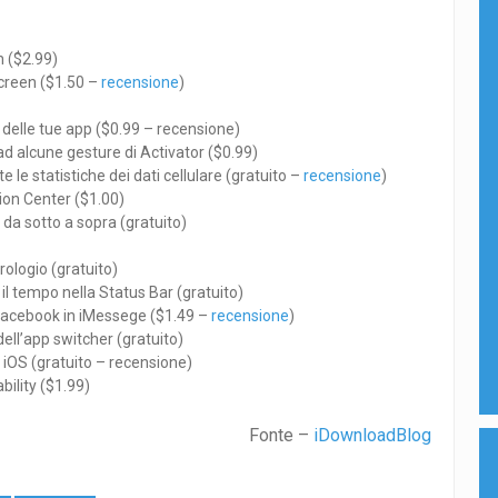
n ($2.99)
screen ($1.50 –
recensione
)
 delle tue app ($0.99 – recensione)
ad alcune gesture di Activator ($0.99)
e statistiche dei dati cellulare (gratuito –
recensione
)
ion Center ($1.00)
 da sotto a sopra (gratuito)
rologio (gratuito)
il tempo nella Status Bar (gratuito)
i Facebook in iMessege ($1.49 –
recensione
)
ell’app switcher (gratuito)
 iOS (gratuito – recensione)
ility ($1.99)
Fonte –
iDownloadBlog