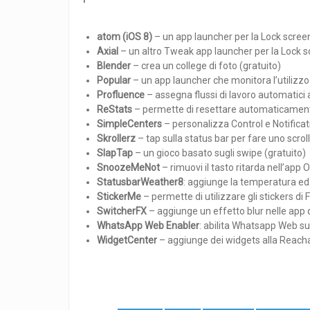
atom (iOS 8)
– un app launcher per la Lock scree
Axial
– un altro Tweak app launcher per la Lock 
Blender
– crea un college di foto (gratuito)
Popular
– un app launcher che monitora l’utilizzo
Profluence
– assegna flussi di lavoro automatici 
ReStats
– permette di resettare automaticamente l
SimpleCenters
– personalizza Control e Notificat
Skrollerz
– tap sulla status bar per fare uno scroll
SlapTap
– un gioco basato sugli swipe (gratuito)
SnoozeMeNot
– rimuovi il tasto ritarda nell’app O
StatusbarWeather8
: aggiunge la temperatura ed 
StickerMe
– permette di utilizzare gli stickers d
SwitcherFX
– aggiunge un effetto blur nelle app d
WhatsApp Web Enabler
: abilita Whatsapp Web su
WidgetCenter
– aggiunge dei widgets alla Reachab