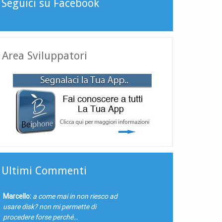
Seguici su Facebook
Area Sviluppatori
Ultimi Commenti
Marcello:
a come mai in non riesco ad
usare disk? non mi permette di
procedere forse perché…