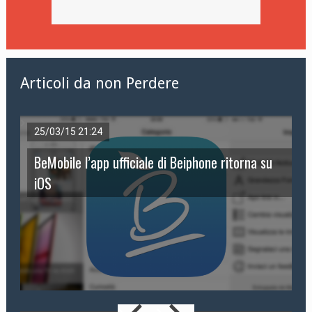
Articoli da non Perdere
25/03/15 21:24
5
BeMobile l’app ufficiale di Beiphone ritorna su
R
iOS
c