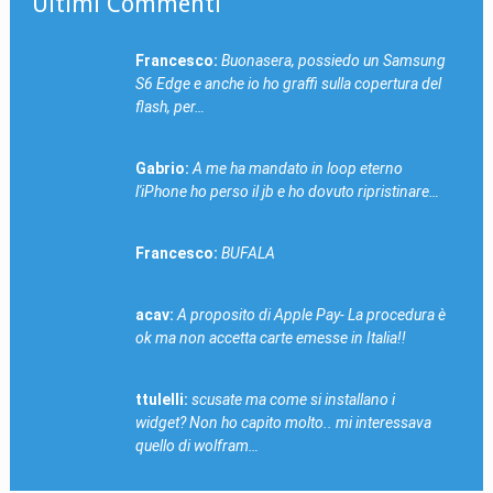
Ultimi Commenti
Francesco:
Buonasera, possiedo un Samsung
S6 Edge e anche io ho graffi sulla copertura del
flash, per…
Gabrio:
A me ha mandato in loop eterno
l'iPhone ho perso il jb e ho dovuto ripristinare…
Francesco:
BUFALA
acav:
A proposito di Apple Pay- La procedura è
ok ma non accetta carte emesse in Italia!!
ttulelli:
scusate ma come si installano i
widget? Non ho capito molto.. mi interessava
quello di wolfram…