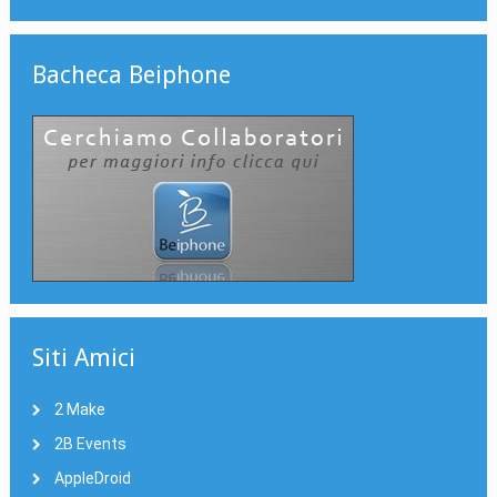
Bacheca Beiphone
Siti Amici
2 Make
2B Events
AppleDroid