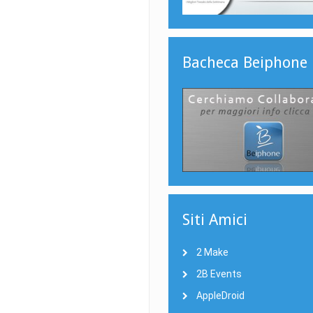
Bacheca Beiphone
Siti Amici
2 Make
2B Events
AppleDroid