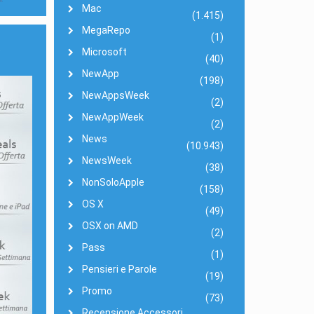
Mac
(1.415)
MegaRepo
(1)
e
Microsoft
(40)
NewApp
(198)
NewAppsWeek
(2)
NewAppWeek
(2)
News
(10.943)
NewsWeek
(38)
NonSoloApple
(158)
OS X
(49)
OSX on AMD
(2)
Pass
(1)
Pensieri e Parole
(19)
Promo
(73)
Recensione Accessori