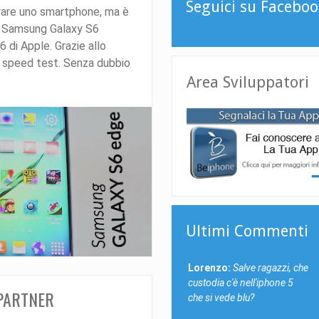
Seguici su Faceboo
rare uno smartphone, ma è
o Samsung Galaxy S6
 di Apple. Grazie allo
 speed test. Senza dubbio
Area Sviluppatori
Ultimi Commenti
Lorenzo:
Salve ragazzi, che
custodia c'è nell'iphone 5
 PARTNER
che si vede blu?