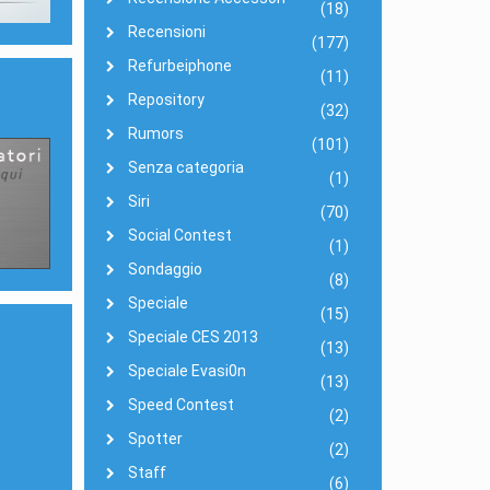
(18)
Recensioni
(177)
Refurbeiphone
(11)
Repository
(32)
Rumors
(101)
Senza categoria
(1)
Siri
(70)
Social Contest
(1)
Sondaggio
(8)
Speciale
(15)
Speciale CES 2013
(13)
Speciale Evasi0n
(13)
Speed Contest
(2)
Spotter
(2)
Staff
(6)