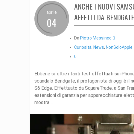
ANCHE I NUOVI SAMS
aprile
AFFETTI DA BENDGATE
04
Da
Pietro Messineo 
Curiosità
,
News
,
NonSoloApple
0
Ebbene si, oltre i tanti test effettuati su iPhon
scandalo Bendgate, il protagonista di oggi è il
S6 Edge. Effettuato da SquareTrade, a San Franc
estensioni di garanzia per apparecchiature elett
mostra ...