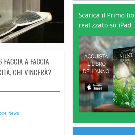
Scarica il Primo lib
realizzato su iPad
6 FACCIA A FACCIA
CITÀ, CHI VINCERÀ?
one
,
News