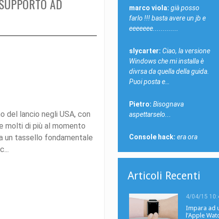
 SUPPORTO AD
marco viola:
già posso
farlo !!! basta avere un jb e
eeeeeee.............
slycarter:
Ciao, la versione
Windows che mi installa è
divrsa da quella della guida.
Puoi posta e…
Pietro:
Bisognava
o del lancio negli USA, con
aspettarselo...
 e molti di più al momento
Console hack:
era ora
tata un tassello fondamentale
...
Articoli Recenti
4/04/15 10:
Impara ad 
l’Apple Wat