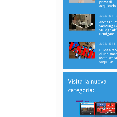
prima di
acquistarlo
4/04/15 10:
Anche i nuo
Samsung Ga
S6 Edge affe
Bendgate
3/04/15 11:
Guida all’ac
di uno sma
usato senza
sorprese
Visita la nuova
categoria: