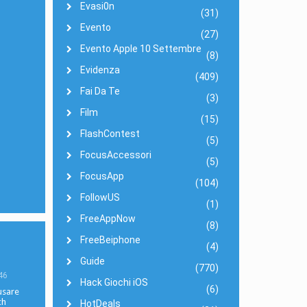
Evasi0n
(31)
Evento
(27)
Evento Apple 10 Settembre
(8)
Evidenza
(409)
Fai Da Te
(3)
Film
(15)
FlashContest
(5)
FocusAccessori
(5)
FocusApp
(104)
FollowUS
(1)
FreeAppNow
(8)
FreeBeiphone
(4)
Guide
(770)
46
Hack Giochi iOS
(6)
usare
ch
HotDeals