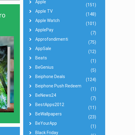
Apple
(151)
Apple TV
ro
(148)
Apple Watch
(101)
ApplePay
(7)
Approfondimenti
(75)
AppSale
(12)
Beats
(1)
BeGenius
(5)
Beiphone Deals
(124)
Beiphone Push Redeem
(1)
BeNews24
(7)
BestApps2012
(11)
BeWallpapers
(23)
BeYourApp
(1)
Black Friday