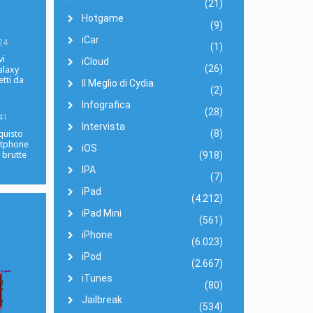
(21)
Hotgame
(9)
iCar
24
(1)
vi
iCloud
(26)
laxy
tti da
Il Meglio di Cydia
(2)
Infografica
(28)
41
Intervista
(8)
quisto
rtphone
iOS
(918)
 brutte
IPA
(7)
iPad
(4.212)
iPad Mini
(561)
iPhone
(6.023)
iPod
(2.667)
iTunes
(80)
Jailbreak
(534)