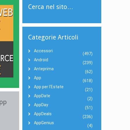
Cerca nel sito…
Categorie Articoli
Accessori
(497)
Android
(239)
Anteprima
(62)
App
(618)
App per l'Estate
(21)
AppDate
(2)
App
AppDay
(51)
AppDeals
(236)
AppGenius
(4)