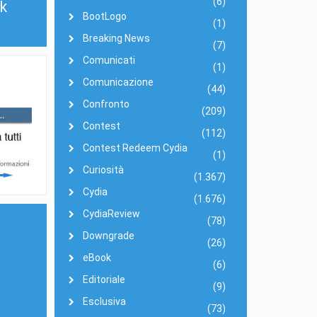
(6)
k
BootLogo
(1)
Breaking News
(7)
Comunicati
(1)
Comunicazione
(44)
Confronto
(209)
Contest
(112)
Contest Redeem Cydia
(1)
Curiosità
(1.367)
Cydia
(1.676)
CydiaReview
(78)
Downgrade
(26)
eBook
(6)
Editoriale
(9)
Esclusiva
(73)