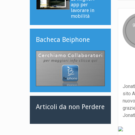
app per
lavorare in
mobilità
g
Bacheca Beiphone
Jonat
sito A
nuovo
Articoli da non Perdere
grazi
Jonath