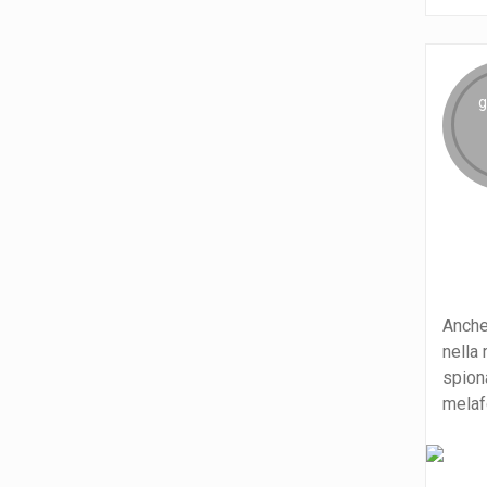
g
Anche
nella 
spiona
melaf