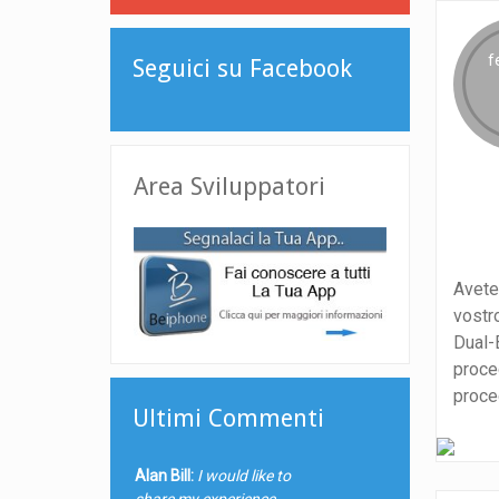
f
Seguici su Facebook
Area Sviluppatori
Avete
vostr
Dual-
proce
proced
Ultimi Commenti
Alan Bill:
I would like to
share my experience