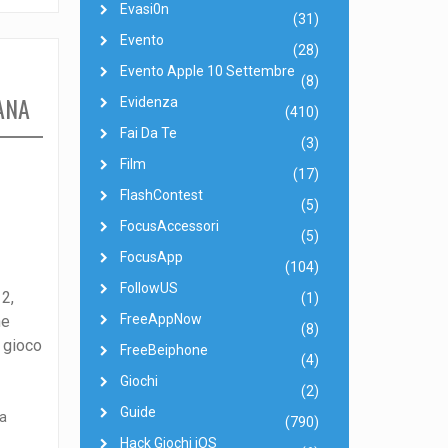
Evasi0n
(31)
Evento
(28)
Evento Apple 10 Settembre
(8)
ANA
Evidenza
(410)
Fai Da Te
(3)
Film
(17)
FlashContest
(5)
FocusAccessori
(5)
FocusApp
(104)
FollowUS
2,
(1)
FreeAppNow
he
(8)
 gioco
FreeBeiphone
(4)
Giochi
(2)
Guide
(790)
Hack Giochi iOS