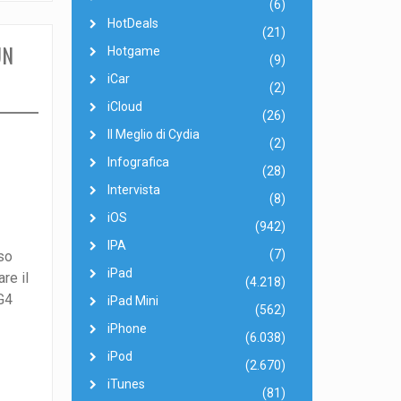
(6)
HotDeals
(21)
UN
Hotgame
(9)
iCar
(2)
iCloud
(26)
Il Meglio di Cydia
(2)
Infografica
(28)
Intervista
(8)
iOS
(942)
IPA
(7)
oso
iPad
re il
(4.218)
G4
iPad Mini
(562)
iPhone
(6.038)
iPod
(2.670)
iTunes
(81)