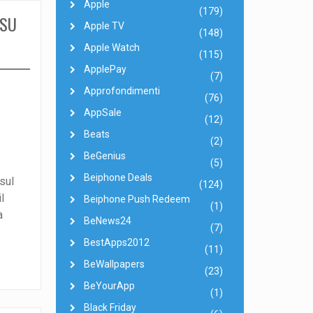
Apple
(179)
 SU
Apple TV
(148)
Apple Watch
(115)
ApplePay
(7)
Approfondimenti
(76)
AppSale
(12)
Beats
(2)
BeGenius
(5)
Beiphone Deals
sul
(124)
l
Beiphone Push Redeem
(1)
a
BeNews24
(7)
BestApps2012
(11)
BeWallpapers
(23)
BeYourApp
(1)
Black Friday