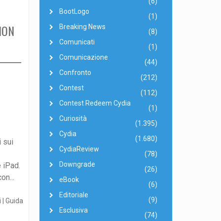
(6)
BootLogo
(1)
NON
Breaking News
(8)
Comunicati
(1)
Comunicazione
(44)
Confronto
(212)
Contest
(112)
Contest Redeem Cydia
(1)
Curiosità
(1.395)
Cydia
(1.680)
 sui
CydiaReview
(78)
Downgrade
 iPad.
(26)
on...
eBook
(6)
Editoriale
(9)
Esclusiva
(74)