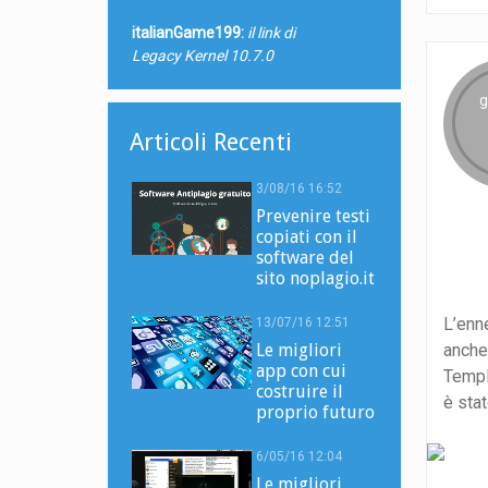
italianGame199:
il link di
Legacy Kernel 10.7.0
g
Articoli Recenti
3/08/16 16:52
Prevenire testi
copiati con il
software del
sito noplagio.it
L’enn
13/07/16 12:51
anche
Le migliori
app con cui
Templ
costruire il
è stat
proprio futuro
6/05/16 12:04
Le migliori