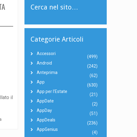
TA
Cerca nel sito…
Categorie Articoli
Accessori
(499)
Android
(242)
Anteprima
(62)
App
(630)
App per l'Estate
(21)
lato il
AppDate
(2)
AppDay
(51)
AppDeals
(236)
AppGenius
(4)