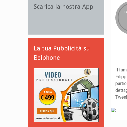
Scarica la nostra App
f
La tua Pubblicità su
Beiphone
Il fa
Filip
parti
dettag
Tweak 