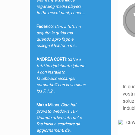
regarding media players.
In the recent past, I have…
g
Federico:
Ciao a tutti ho
seguito la guida ma
quando apro l'app e
collego il telefono mi…
ANDREA CORTI:
Salve a
tutti ho ripristinato iphone
4 con installato
facebook,messanger
compatibili con la versione
In qu
ios 7.1.2…
vostr
soluz
Mirko Milani:
Ciao hai
Indub
provato Windows 10?
Quando attivo internet e
l'os inizia a scaricare gli
aggiornamenti da…