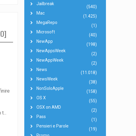
Jailbreak
(540)
Mac
(1.425)
MegaRepo
(1)
O]
Microsoft
(40)
NewApp
(198)
NewAppsWeek
(2)
NewAppWeek
(2)
News
(11.018)
NewsWeek
(38)
NonSoloApple
inire
(158)
OS X
(55)
OSX on AMD
(2)
...
Pass
(1)
Pensieri e Parole
(19)
Promo