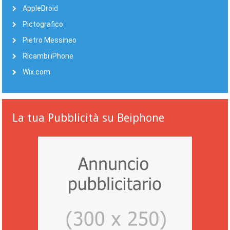
AppleDroid
Pictografico
Pietro Messineo
Ricambi iPhone
Wix.com
La tua Pubblicità su Beiphone