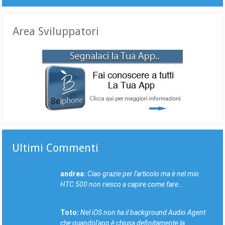
Area Sviluppatori
Ultimi Commenti
andrea:
Ciao grazie per l'articolo ma è nel mio
HTC 500 non riesco a capire come fare…
Toto:
Nel iOS non ha il background Audio Agent
che quandol'app è chiusa definitamente la