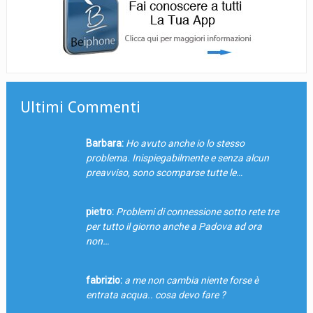
Ultimi Commenti
Barbara:
Ho avuto anche io lo stesso
problema. Inispiegabilmente e senza alcun
preavviso, sono scomparse tutte le…
pietro:
Problemi di connessione sotto rete tre
per tutto il giorno anche a Padova ad ora
non…
fabrizio:
a me non cambia niente forse è
entrata acqua.. cosa devo fare ?