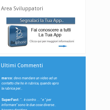
Area Sviluppatori
Ultimi Commenti
marco:
devo mandare un video ad un
contatto che ho in rubrica, quando apro
la rubrica per…
SuperFast:
".. è contro ... " e " per
informare" sono le due cose diverse..
bisogna decidere…