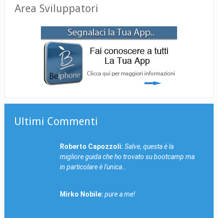
Area Sviluppatori
Ultimi Commenti
Roberto Capozzoli:
Salve, questa è la
migliore guida che ho trovato su bootcamp ma
in particolare è l'unica…
Mirko Nobile:
pure a me!