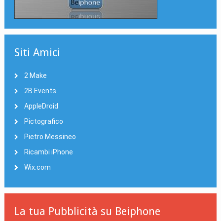
Siti Amici
2 Make
2B Events
AppleDroid
Pictografico
Pietro Messineo
Ricambi iPhone
Wix.com
La tua Pubblicità su Beiphone