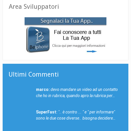
Area Sviluppatori
Ultimi Commenti
marco:
devo mandare un video ad un contatto
che ho in rubrica, quando apro la rubrica per…
SuperFast:
".. è contro ... " e " per informare"
sono le due cose diverse.. bisogna decidere…