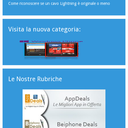
Come riconoscere se un cavo Lightning è originale o meno
Visita la nuova categoria:
Le Nostre Rubriche