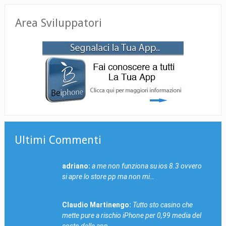
Area Sviluppatori
Ultimi Commenti
adriano:
a me non funziona su ios 8.3 ovvero
si apre lo store pp ma non mi…
Claudio Martinengo:
Tutto sto casino che
mette pure a rischio iPhone per 0,99 media del