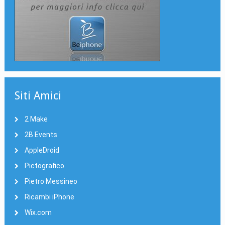
Siti Amici
2 Make
2B Events
AppleDroid
Pictografico
Pietro Messineo
Ricambi iPhone
Wix.com