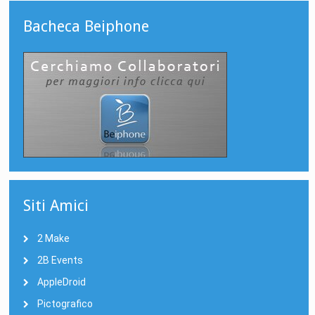
Bacheca Beiphone
Siti Amici
2 Make
2B Events
AppleDroid
Pictografico