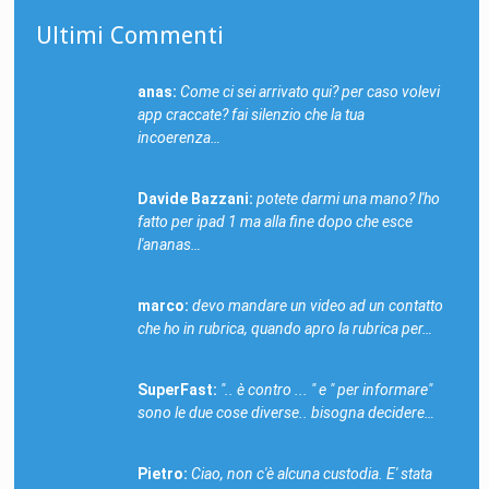
Ultimi Commenti
anas:
Come ci sei arrivato qui? per caso volevi
app craccate? fai silenzio che la tua
incoerenza…
Davide Bazzani:
potete darmi una mano? l'ho
fatto per ipad 1 ma alla fine dopo che esce
l'ananas…
marco:
devo mandare un video ad un contatto
che ho in rubrica, quando apro la rubrica per…
SuperFast:
".. è contro ... " e " per informare"
sono le due cose diverse.. bisogna decidere…
Pietro:
Ciao, non c'è alcuna custodia. E' stata