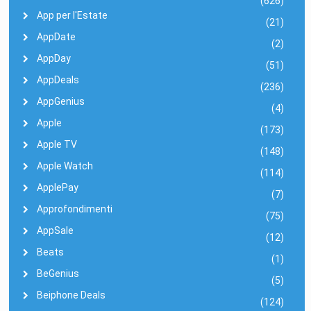
(626)
App per l'Estate
(21)
AppDate
(2)
AppDay
(51)
AppDeals
(236)
AppGenius
(4)
Apple
(173)
Apple TV
(148)
Apple Watch
(114)
ApplePay
(7)
Approfondimenti
(75)
AppSale
(12)
Beats
(1)
BeGenius
(5)
Beiphone Deals
(124)