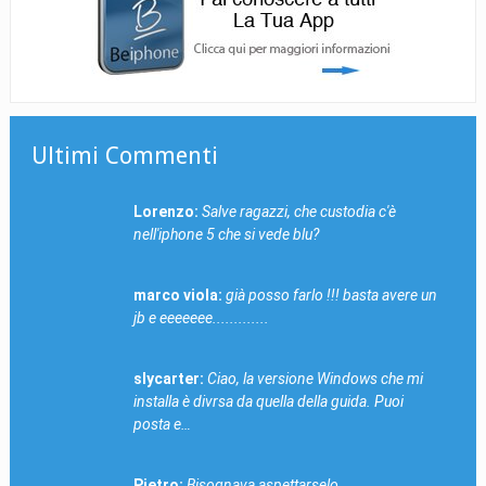
Ultimi Commenti
Lorenzo:
Salve ragazzi, che custodia c'è
nell'iphone 5 che si vede blu?
marco viola:
già posso farlo !!! basta avere un
jb e eeeeeee.............
slycarter:
Ciao, la versione Windows che mi
installa è divrsa da quella della guida. Puoi
posta e…
Pietro:
Bisognava aspettarselo...