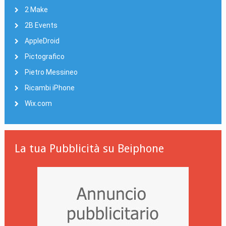
2 Make
2B Events
AppleDroid
Pictografico
Pietro Messineo
Ricambi iPhone
Wix.com
La tua Pubblicità su Beiphone