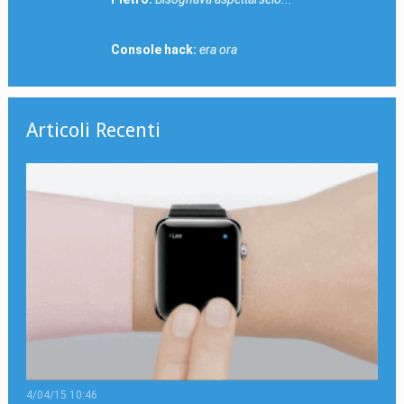
Console hack:
era ora
Articoli Recenti
4/04/15 10:46