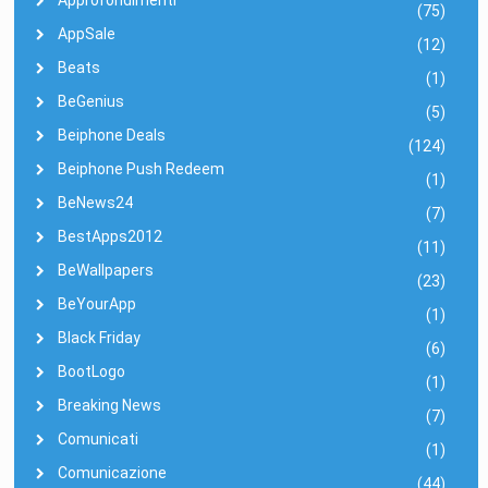
(75)
AppSale
(12)
Beats
(1)
BeGenius
(5)
Beiphone Deals
(124)
Beiphone Push Redeem
(1)
BeNews24
(7)
BestApps2012
(11)
BeWallpapers
(23)
BeYourApp
(1)
Black Friday
(6)
BootLogo
(1)
Breaking News
(7)
Comunicati
(1)
Comunicazione
(44)