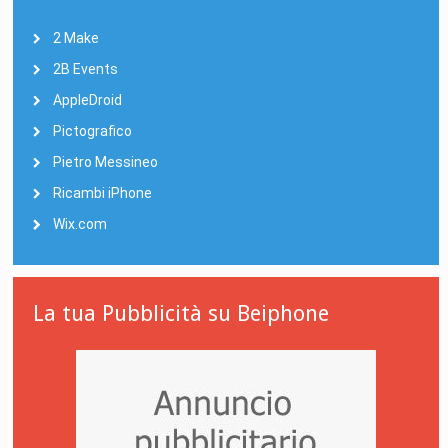
2 Make
2B Events
AppleDroid
Pictografico
Pietro Messineo
Ricambi iPhone
Wix.com
La tua Pubblicità su Beiphone