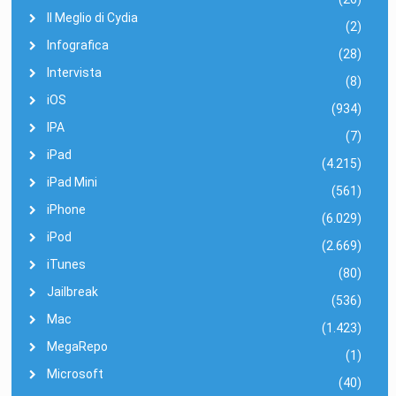
Il Meglio di Cydia
(2)
Infografica
(28)
Intervista
(8)
iOS
(934)
IPA
(7)
iPad
(4.215)
iPad Mini
(561)
iPhone
(6.029)
iPod
(2.669)
iTunes
(80)
Jailbreak
(536)
Mac
(1.423)
MegaRepo
(1)
Microsoft
(40)