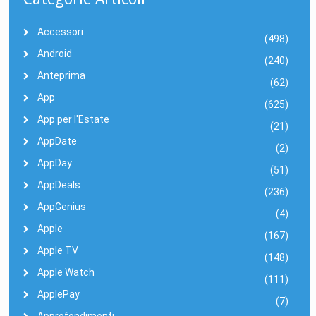
Accessori
(498)
Android
(240)
Anteprima
(62)
App
(625)
App per l'Estate
(21)
AppDate
(2)
AppDay
(51)
AppDeals
(236)
AppGenius
(4)
Apple
(167)
Apple TV
(148)
Apple Watch
(111)
ApplePay
(7)
Approfondimenti