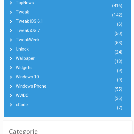
TopNews
(416)
Tweak
(142)
Tweak iOS 6.1
(6)
Tweak iOS 7
(50)
TweakWeek
(53)
Unlock
(24)
Wallpaper
(18)
Widgets
(9)
Windows 10
(9)
Windows Phone
(55)
WWDC
(36)
xCode
(7)
Categorie