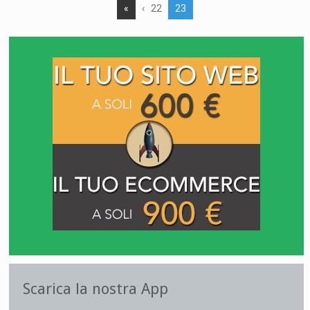
«
‹
22
23
Scarica la nostra App