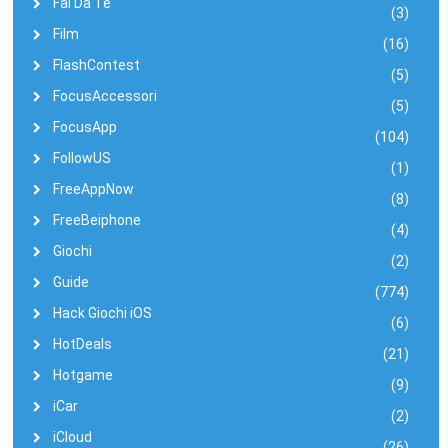
Fai Da Te
(3)
Film
(16)
FlashContest
(5)
FocusAccessori
(5)
FocusApp
(104)
FollowUS
(1)
FreeAppNow
(8)
FreeBeiphone
(4)
Giochi
(2)
Guide
(774)
Hack Giochi iOS
(6)
HotDeals
(21)
Hotgame
(9)
iCar
(2)
iCloud
(26)