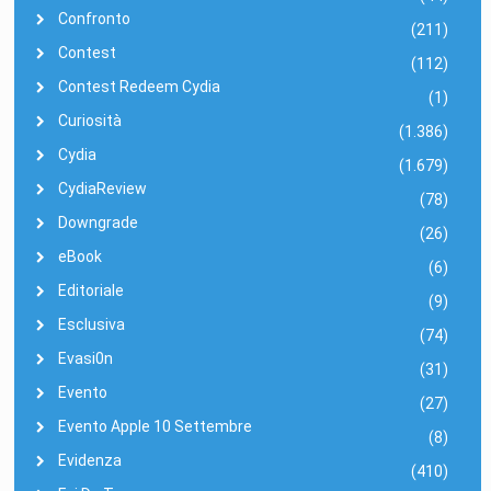
Confronto
(211)
Contest
(112)
Contest Redeem Cydia
(1)
Curiosità
(1.386)
Cydia
(1.679)
CydiaReview
(78)
Downgrade
(26)
eBook
(6)
Editoriale
(9)
Esclusiva
(74)
Evasi0n
(31)
Evento
(27)
Evento Apple 10 Settembre
(8)
Evidenza
(410)