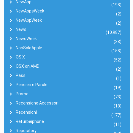
NewApp
(198)
NewAppsWeek
(2)
NewAppWeek
(2)
News
(10.987)
NewsWeek
(38)
NonSoloApple
(158)
OS X
(52)
OSX on AMD
(2)
Pass
(1)
Pensieri e Parole
(19)
Promo
(73)
Recensione Accessori
(18)
Recensioni
(177)
Refurbeiphone
(11)
Repository