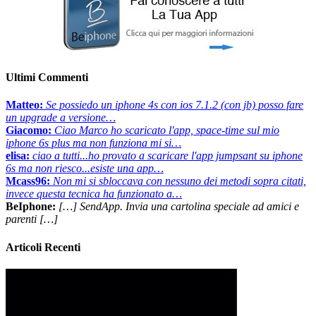
Ultimi Commenti
Matteo:
Se possiedo un iphone 4s con ios 7.1.2 (con jb) posso fare
un upgrade a versione…
Giacomo:
Ciao Marco ho scaricato l'app, space-time sul mio
iphone 6s plus ma non funziona mi si…
elisa:
ciao a tutti...ho provato a scaricare l'app jumpsant su iphone
6s ma non riesco...esiste una app…
Mcass96:
Non mi si sbloccava con nessuno dei metodi sopra citati,
invece questa tecnica ha funzionato a…
BeIphone:
[…] SendApp. Invia una cartolina speciale ad amici e
parenti […]
Articoli Recenti