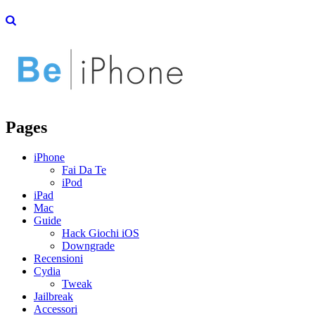
Pages
iPhone
Fai Da Te
iPod
iPad
Mac
Guide
Hack Giochi iOS
Downgrade
Recensioni
Cydia
Tweak
Jailbreak
Accessori