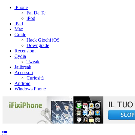
iPhone
Fai Da Te
iPod
iPad
Mac
Guide
Hack Giochi iOS
Downgrade
Recensioni
Cydia
Tweak
Jailbreak
Accessori
Curiosità
Android
Windows Phone