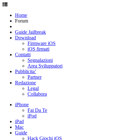
Home
Forum
Guide Jailbreak
Download
Firmware iOS
iOS firmati
Contatti
Segnalazioni
Area Sviluppatori
Pubblicita’
Partner
Redazione
Legal
Collabora
iPhone
Fai Da Te
iPod
iPad
Mac
Guide
Hack Giochi iOS