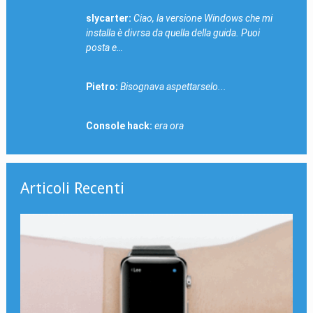
slycarter:
Ciao, la versione Windows che mi
installa è divrsa da quella della guida. Puoi
posta e…
Pietro:
Bisognava aspettarselo...
Console hack:
era ora
Articoli Recenti