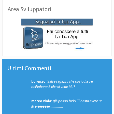
Area Sviluppatori
Ultimi Commenti
Lorenzo:
Salve ragazzi, che custodia c'è
nell'iphone 5 che si vede blu?
marco viola:
già posso farlo !!! basta avere un
jb e eeeeeee.............