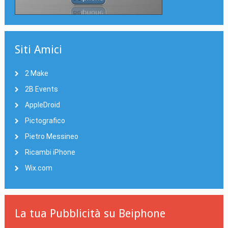
Siti Amici
2 Make
2B Events
AppleDroid
Pictografico
Pietro Messineo
Ricambi iPhone
Wix.com
La tua Pubblicità su Beiphone