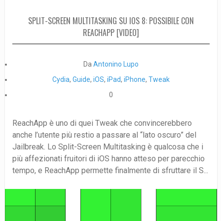
SPLIT-SCREEN MULTITASKING SU IOS 8: POSSIBILE CON
REACHAPP [VIDEO]
Da
Antonino Lupo
Cydia
,
Guide
,
iOS
,
iPad
,
iPhone
,
Tweak
0
ReachApp è uno di quei Tweak che convincerebbero
anche l’utente più restio a passare al “lato oscuro” del
Jailbreak. Lo Split-Screen Multitasking è qualcosa che i
più affezionati fruitori di iOS hanno atteso per parecchio
tempo, e ReachApp permette finalmente di sfruttare il S...