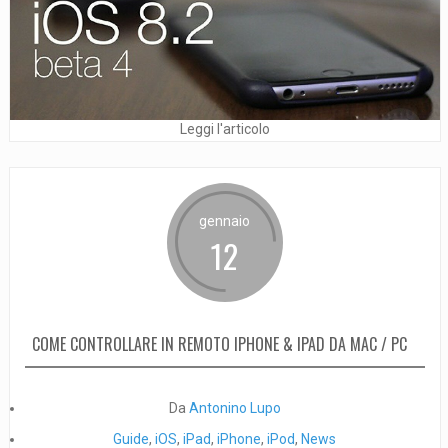
Leggi l'articolo
gennaio
12
COME CONTROLLARE IN REMOTO IPHONE & IPAD DA MAC / PC
Da
Antonino Lupo
Guide
,
iOS
,
iPad
,
iPhone
,
iPod
,
News