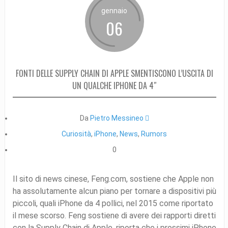
gennaio
06
FONTI DELLE SUPPLY CHAIN DI APPLE SMENTISCONO L’USCITA DI
UN QUALCHE IPHONE DA 4″
Da
Pietro Messineo 
Curiosità
,
iPhone
,
News
,
Rumors
0
Il sito di news cinese, Feng.com, sostiene che Apple non
ha assolutamente alcun piano per tornare a dispositivi più
piccoli, quali iPhone da 4 pollici, nel 2015 come riportato
il mese scorso. Feng sostiene di avere dei rapporti diretti
con la Supply Chain di Apple, riporta che i prossimi iPhone