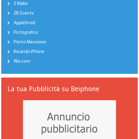
2 Make
2B Events
AppleDroid
Pictografico
Pietro Messineo
Ricambi iPhone
Wix.com
La tua Pubblicità su Beiphone