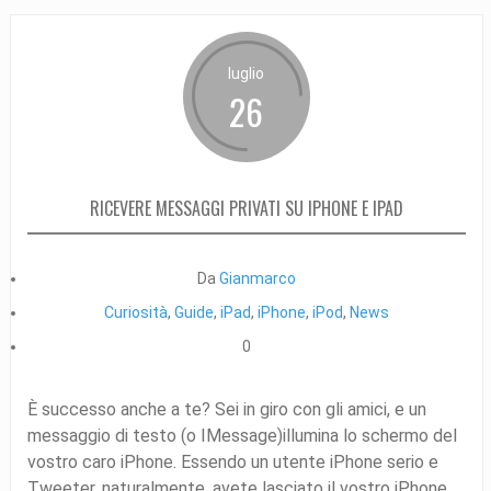
luglio
26
RICEVERE MESSAGGI PRIVATI SU IPHONE E IPAD
Da
Gianmarco
Curiosità
,
Guide
,
iPad
,
iPhone
,
iPod
,
News
0
È successo anche a te? Sei in giro con gli amici, e un
messaggio di testo (o IMessage)illumina lo schermo del
vostro caro iPhone. Essendo un utente iPhone serio e
Tweeter, naturalmente, avete lasciato il vostro iPhone