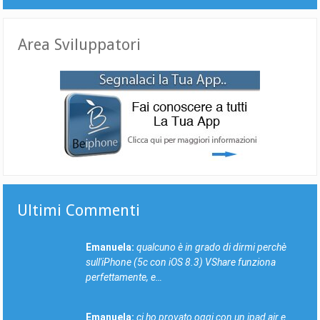
Area Sviluppatori
Ultimi Commenti
Emanuela:
qualcuno è in grado di dirmi perchè
sull'iPhone (5c con iOS 8.3) VShare funziona
perfettamente, e…
Emanuela:
ci ho provato oggi con un ipad air e