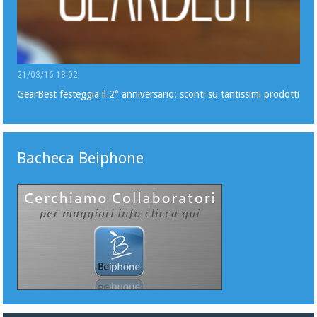
21/03/16 18:02
GearBest festeggia il 2° anniversario: sconti su tantissimi prodotti
Bacheca Beiphone