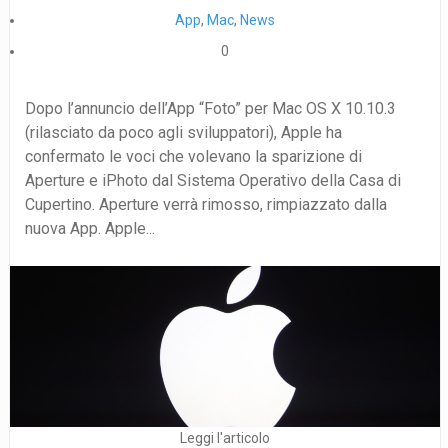
App
,
Mac
,
News
0
Dopo l’annuncio dell’App “Foto” per Mac OS X 10.10.3
(rilasciato da poco agli sviluppatori), Apple ha
confermato le voci che volevano la sparizione di
Aperture e iPhoto dal Sistema Operativo della Casa di
Cupertino. Aperture verrà rimosso, rimpiazzato dalla
nuova App. Apple...
Leggi l'articolo