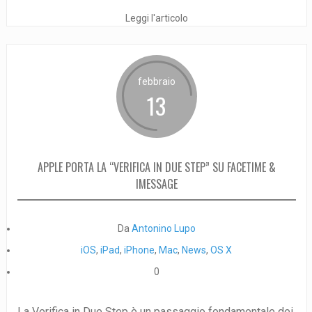
Leggi l'articolo
febbraio
13
APPLE PORTA LA “VERIFICA IN DUE STEP” SU FACETIME &
IMESSAGE
Da
Antonino Lupo
iOS
,
iPad
,
iPhone
,
Mac
,
News
,
OS X
0
La Verifica in Due Step è un passaggio fondamentale dei