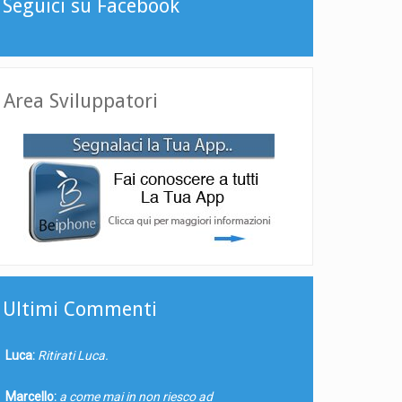
Seguici su Facebook
Area Sviluppatori
Ultimi Commenti
Luca:
Ritirati Luca.
Marcello:
a come mai in non riesco ad