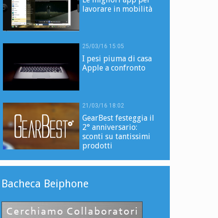
lavorare in mobilità
25/03/16 15:05
I pesi piuma di casa
Apple a confronto
21/03/16 18:02
GearBest festeggia il
2° anniversario:
sconti su tantissimi
prodotti
Bacheca Beiphone