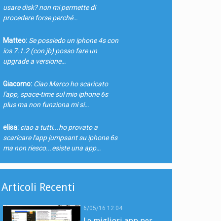
usare disk? non mi permette di
procedere forse perché…
Matteo:
Se possiedo un iphone 4s con
ios 7.1.2 (con jb) posso fare un
upgrade a versione…
Giacomo:
Ciao Marco ho scaricato
l'app, space-time sul mio iphone 6s
plus ma non funziona mi si…
elisa:
ciao a tutti...ho provato a
scaricare l'app jumpsant su iphone 6s
ma non riesco...esiste una app…
Articoli Recenti
6/05/16 12:04
Le migliori app per