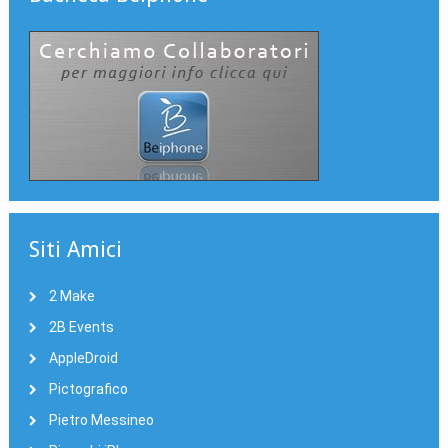
Siti Amici
2 Make
2B Events
AppleDroid
Pictografico
Pietro Messineo