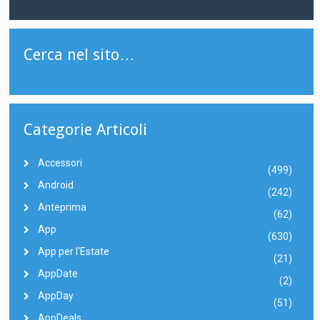
Cerca nel sito…
Categorie Articoli
Accessori
(499)
Android
(242)
Anteprima
(62)
App
(630)
App per l'Estate
(21)
AppDate
(2)
AppDay
(51)
AppDeals