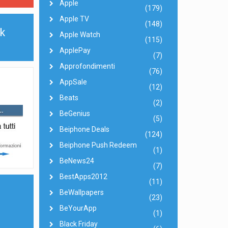
Apple
(179)
Apple TV
(148)
k
Apple Watch
(115)
ApplePay
(7)
Approfondimenti
(76)
AppSale
(12)
Beats
(2)
BeGenius
(5)
Beiphone Deals
(124)
Beiphone Push Redeem
(1)
BeNews24
(7)
BestApps2012
(11)
BeWallpapers
(23)
BeYourApp
(1)
Black Friday