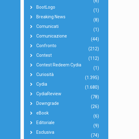
(6)
BootLogo
(1)
Breaking News
(8)
Comunicati
(1)
Comunicazione
(44)
Confronto
(212)
Contest
(112)
Contest Redeem Cydia
(1)
Curiosità
(1.395)
Cydia
(1.680)
CydiaReview
(78)
Downgrade
(26)
eBook
(6)
Editoriale
(9)
Esclusiva
(74)