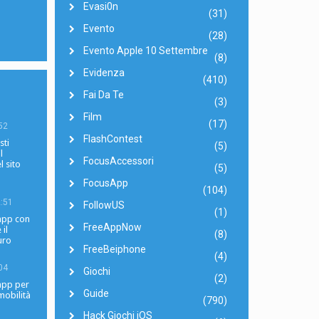
Evasi0n
(31)
Evento
(28)
Evento Apple 10 Settembre
(8)
Evidenza
(410)
Fai Da Te
(3)
Film
(17)
52
FlashContest
sti
(5)
l
FocusAccessori
l sito
(5)
FocusApp
(104)
:51
FollowUS
(1)
 app con
FreeAppNow
 il
(8)
uro
FreeBeiphone
(4)
04
Giochi
(2)
 app per
Guide
mobilità
(790)
Hack Giochi iOS