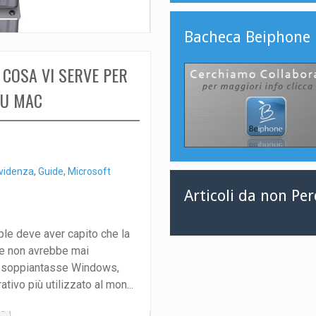
Bacheca Beiphone
 COSA VI SERVE PER
SU MAC
videnza
,
Guide
,
Microsoft
Articoli da non Pe
le deve aver capito che la
are non avrebbe mai
 soppiantasse Windows,
ivo più utilizzato al mon...