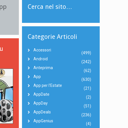
App
Cerca nel sito…
Categorie Articoli
su
Accessori
(499)
Android
(242)
Anteprima
(62)
App
(630)
App per l'Estate
(21)
AppDate
(2)
AppDay
(51)
AppDeals
(236)
AppGenius
(4)