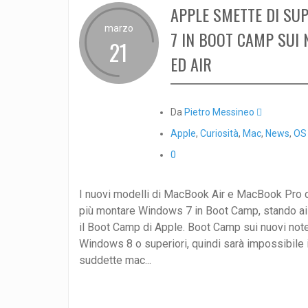
APPLE SMETTE DI S
marzo
7 IN BOOT CAMP SUI
21
ED AIR
Da
Pietro Messineo 
Apple
,
Curiosità
,
Mac
,
News
,
OS
0
I nuovi modelli di MacBook Air e MacBook Pro d
più montare Windows 7 in Boot Camp, stando ai
il Boot Camp di Apple. Boot Camp sui nuovi not
Windows 8 o superiori, quindi sarà impossibile 
suddette mac...