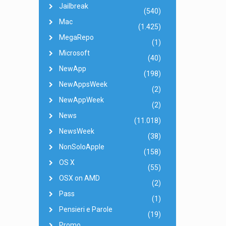
Jailbreak
(540)
Mac
(1.425)
MegaRepo
(1)
Microsoft
(40)
NewApp
(198)
NewAppsWeek
(2)
NewAppWeek
(2)
News
(11.018)
NewsWeek
(38)
NonSoloApple
(158)
OS X
(55)
OSX on AMD
(2)
Pass
(1)
Pensieri e Parole
(19)
Promo