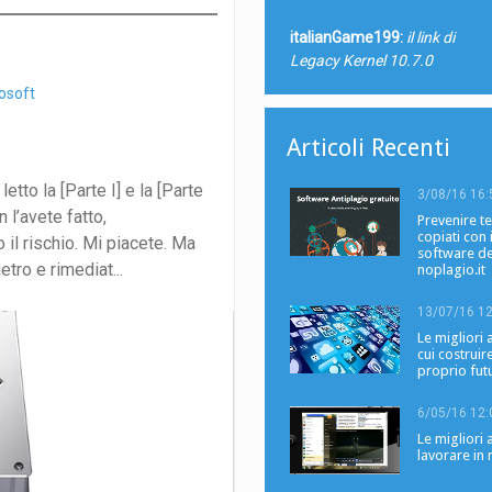
italianGame199:
il link di
Legacy Kernel 10.7.0
osoft
Articoli Recenti
etto la [Parte I] e la [Parte
3/08/16 16:
 l’avete fatto,
Prevenire te
copiati con i
 il rischio. Mi piacete. Ma
software de
tro e rimediat...
noplagio.it
13/07/16 12
Le migliori
cui costruire
proprio fut
6/05/16 12:
Le migliori
lavorare in 