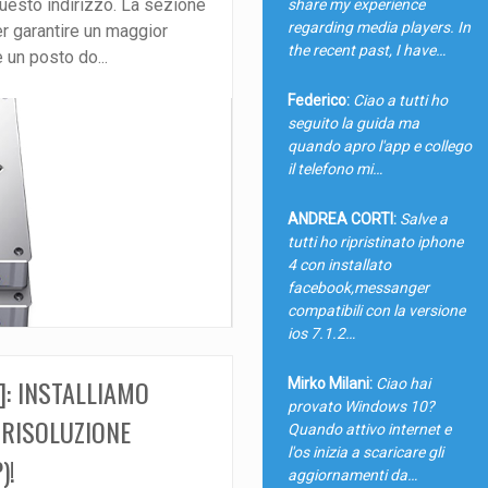
questo indirizzo. La sezione
share my experience
regarding media players. In
er garantire un maggior
the recent past, I have…
un posto do...
Federico:
Ciao a tutti ho
seguito la guida ma
quando apro l'app e collego
il telefono mi…
ANDREA CORTI:
Salve a
tutti ho ripristinato iphone
4 con installato
facebook,messanger
compatibili con la versione
ios 7.1.2…
]: INSTALLIAMO
Mirko Milani:
Ciao hai
provato Windows 10?
RISOLUZIONE
Quando attivo internet e
l'os inizia a scaricare gli
)!
aggiornamenti da…