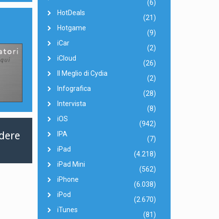
(6)
HotDeals
(21)
Hotgame
(9)
iCar
(2)
iCloud
(26)
Il Meglio di Cydia
(2)
Infografica
(28)
Intervista
(8)
iOS
(942)
rdere
IPA
(7)
iPad
(4.218)
iPad Mini
(562)
iPhone
(6.038)
iPod
(2.670)
iTunes
(81)