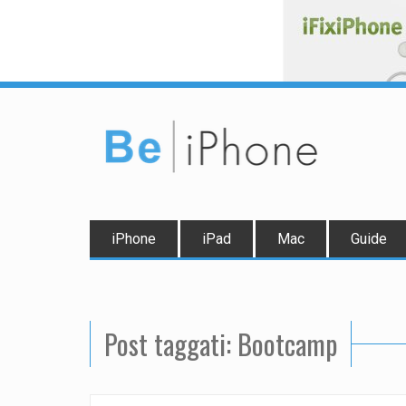
iPhone
iPad
Mac
Guide
Post taggati: Bootcamp