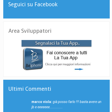
Seguici su Facebook
Area Sviluppatori
Ultimi Commenti
marco viola:
già posso farlo !!! basta avere un
jb e eeeeeee.............