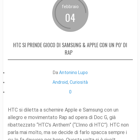
febbraio
04
HTC SI PRENDE GIOCO DI SAMSUNG & APPLE CON UN PO’ DI
RAP
Da
Antonino Lupo
Android
,
Curiosità
0
HTC si diletta a schernire Apple e Samsung con un
allegro e movimentato Rap ad opera di Doc G, già
ribattezzato “HTC’s Anthem” (“L’Inno di HTC”). HTC non
parla mai molto, ma se decide di farlo spacca sempre i
cu lo fa davvero per bene. Questa volta si è rivolt...