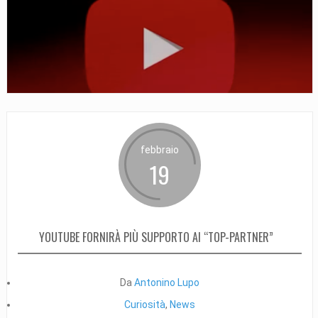
febbraio
19
YOUTUBE FORNIRÀ PIÙ SUPPORTO AI “TOP-PARTNER”
Da
Antonino Lupo
Curiosità
,
News